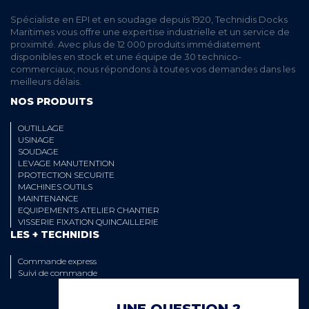
Spécialiste en EPI et en soudage depuis 1920, Technidis Docks
Maritimes vous offre une expertise industrielle et un service de
proximité. Avec plus de 12 000 produits immédiatement
disponibles en stock et une équipe de 30 technico-
commerciaux, nous répondons à toutes vos demandes dans les
meilleurs délais.
NOS PRODUITS
OUTILLAGE
USINAGE
SOUDAGE
LEVAGE MANUTENTION
PROTECTION SECURITE
MACHINES OUTILS
MAINTENANCE
EQUIPEMENTS ATELIER CHANTIER
VISSERIE FIXATION QUINCAILLERIE
LES + TECHNIDIS
Commande express
Suivi de commande
UNE QUESTION ?