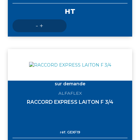
HT
Nombre
-
+
de
produits
sur demande
ALFAFLEX
RACCORD EXPRESS LAITON F 3/4
réf.
GEXF19