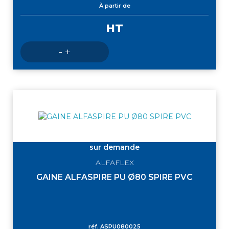
À partir de
HT
Nombre
-
+
de
produits
sur demande
ALFAFLEX
GAINE ALFASPIRE PU Ø80 SPIRE PVC
réf.
ASPU080025