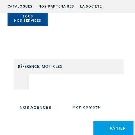
CATALOGUES
NOS PARTENAIRES
LA SOCIÉTÉ
TOUS
NOS SERVICES
Technidis
Docks
Maritimes
RÉFÉ
MOT
CLÉS
ALFAFLEX
Mon compte
NOS AGENCES
PRODUITS DE LA
MARQUE :
PANIER