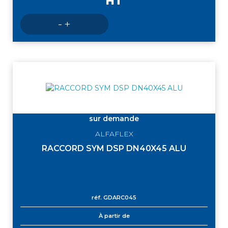
HT
Nombre
-
+
de
produits
sur demande
ALFAFLEX
RACCORD SYM DSP DN40X45 ALU
réf.
GDARC045
À partir de