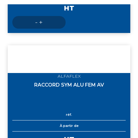
HT
Nombre
-
+
de
produits
ALFAFLEX
RACCORD SYM ALU FEM AV
réf.
À partir de