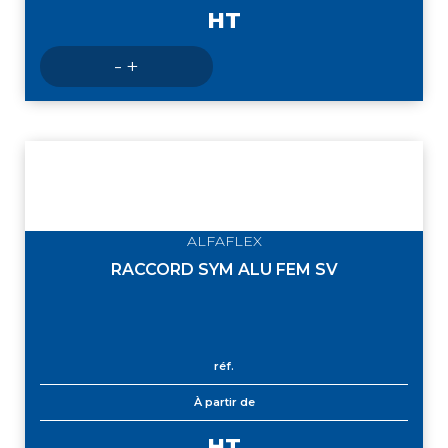
HT
Nombre
-
+
de
produits
ALFAFLEX
RACCORD SYM ALU FEM SV
réf.
À partir de
HT