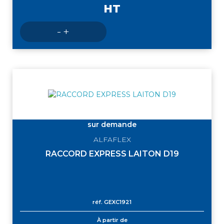
HT
Nombre
-
+
de
produits
sur demande
ALFAFLEX
RACCORD EXPRESS LAITON D19
réf.
GEXC1921
À partir de