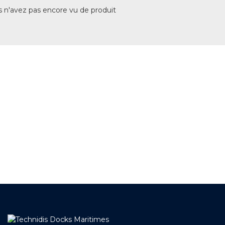
 n'avez pas encore vu de produit
+ DE 12 000 PRODUITS
EN STOCK
UNE ÉQUIPE TECHNIQUE
A VOTRE ECOUTE
LIVRAISON
ET RETRAIT AGENCE
PAIEMENT SECURISÉ
EN LIGNE