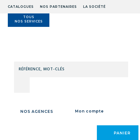
CATALOGUES
NOS PARTENAIRES
LA SOCIÉTÉ
TOUS
NOS SERVICES
Technidis
Docks
Maritimes
RÉFÉ
MOT
CLÉS
ALFAFLEX
Mon compte
NOS AGENCES
PRODUITS DE LA
MARQUE :
PANIER