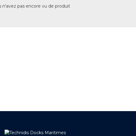
 n'avez pas encore vu de produit
+ DE 12 000 PRODUITS
EN STOCK
UNE ÉQUIPE TECHNIQUE
A VOTRE ECOUTE
LIVRAISON
ET RETRAIT AGENCE
PAIEMENT SECURISÉ
EN LIGNE