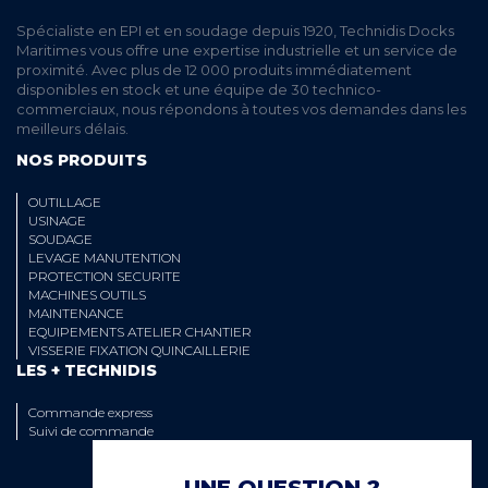
Spécialiste en EPI et en soudage depuis 1920, Technidis Docks
Maritimes vous offre une expertise industrielle et un service de
proximité. Avec plus de 12 000 produits immédiatement
disponibles en stock et une équipe de 30 technico-
commerciaux, nous répondons à toutes vos demandes dans les
meilleurs délais.
NOS PRODUITS
OUTILLAGE
USINAGE
SOUDAGE
LEVAGE MANUTENTION
PROTECTION SECURITE
MACHINES OUTILS
MAINTENANCE
EQUIPEMENTS ATELIER CHANTIER
VISSERIE FIXATION QUINCAILLERIE
LES + TECHNIDIS
Commande express
Suivi de commande
UNE QUESTION ?