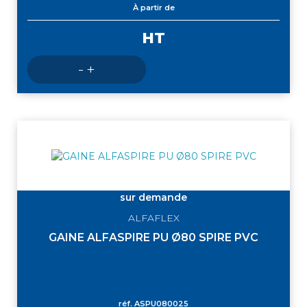
À partir de
HT
Nombre
-
+
de
produits
sur demande
ALFAFLEX
GAINE ALFASPIRE PU Ø80 SPIRE PVC
réf.
ASPU080025