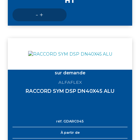
HT
Nombre
-
+
de
produits
sur demande
ALFAFLEX
RACCORD SYM DSP DN40X45 ALU
réf.
GDARC045
À partir de