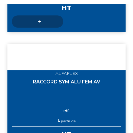
HT
Nombre
-
+
de
produits
ALFAFLEX
RACCORD SYM ALU FEM AV
réf.
À partir de