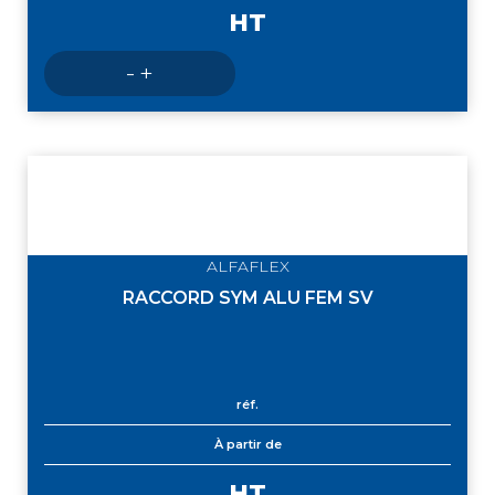
HT
Nombre
-
+
de
produits
ALFAFLEX
RACCORD SYM ALU FEM SV
réf.
À partir de
HT