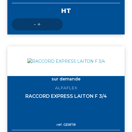
HT
Nombre
-
+
de
produits
sur demande
ALFAFLEX
RACCORD EXPRESS LAITON F 3/4
réf.
GEXF19