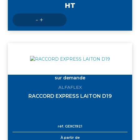
HT
Nombre
-
+
de
produits
sur demande
ALFAFLEX
RACCORD EXPRESS LAITON D19
réf.
GEXC1921
À partir de