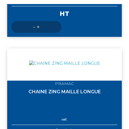
À partir de
HT
Nombre
-
+
de
produits
PRAMAC
CHAINE ZING MAILLE LONGUE
réf.