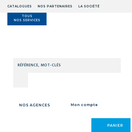
CATALOGUES
NOS PARTENAIRES
LA SOCIÉTÉ
TOUS
NOS SERVICES
Technidis
Docks
Maritimes
RÉFÉ
MOT
CLÉS
PRAMAC
Mon compte
NOS AGENCES
PRODUITS DE LA
MARQUE :
PANIER