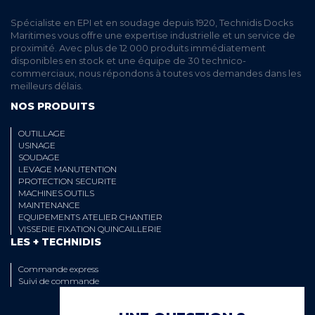
Spécialiste en EPI et en soudage depuis 1920, Technidis Docks
Maritimes vous offre une expertise industrielle et un service de
proximité. Avec plus de 12 000 produits immédiatement
disponibles en stock et une équipe de 30 technico-
commerciaux, nous répondons à toutes vos demandes dans les
meilleurs délais.
NOS PRODUITS
OUTILLAGE
USINAGE
SOUDAGE
LEVAGE MANUTENTION
PROTECTION SECURITE
MACHINES OUTILS
MAINTENANCE
EQUIPEMENTS ATELIER CHANTIER
VISSERIE FIXATION QUINCAILLERIE
LES + TECHNIDIS
Commande express
Suivi de commande