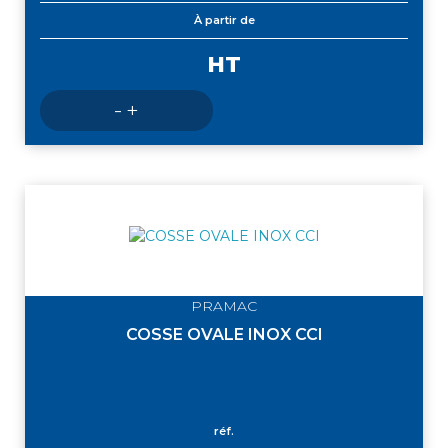
À partir de
HT
Nombre
-
+
de
produits
PRAMAC
COSSE OVALE INOX CCI
réf.