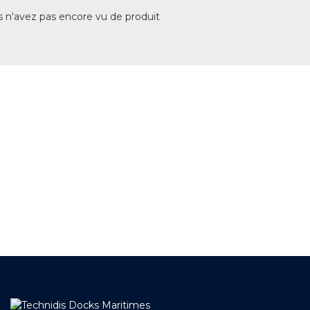
 n'avez pas encore vu de produit
+ DE 12 000 PRODUITS
EN STOCK
UNE ÉQUIPE TECHNIQUE
A VOTRE ECOUTE
LIVRAISON
ET RETRAIT AGENCE
PAIEMENT SECURISÉ
EN LIGNE