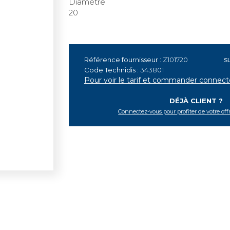
Diamètre
20
s
Référence fournisseur :
Z101720
Code Technidis :
343801
Pour voir le tarif et commander connec
DÉJÀ CLIENT ?
Connectez-vous pour profiter de votre off