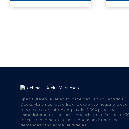
+ DE 12 000 PRODUITS
UNE
EN STOCK
Spécialiste en EPI et en soudage depuis 1920, Technidis
Docks Maritimes vous offre une expertise industrielle et u
service de proximité. Avec plus de 12 000 produits
immédiatement disponibles en stock et une équipe de 3
technico-commerciaux, nous répondons à toutes vos
demandes dans les meilleurs délais.