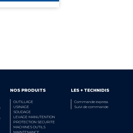
 ÉQUIPE TECHNIQUE
LIVRAISON
A VOTRE ECOUTE
ET RETRAIT AGE
NOS PRODUITS
LES + TECHNIDIS
OUTILLAGE
Commande express
USINAGE
Suivi de commande
n
SOUDAGE
LEVAGE MANUTENTION
0
PROTECTION SECURITE
MACHINES OUTILS
MAINTENANCE