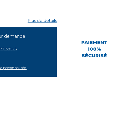
Plus de détails
ur demande
PAIEMENT
tez-vous
100%
SÉCURISÉ
re personnalisée.