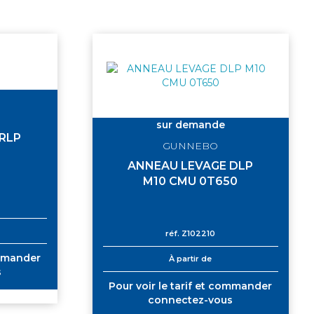
sur demande
RLP
GUNNEBO
ANNEAU LEVAGE DLP
M10 CMU 0T650
réf.
Z102210
ommander
À partir de
s
Pour voir le tarif et commander
connectez-vous