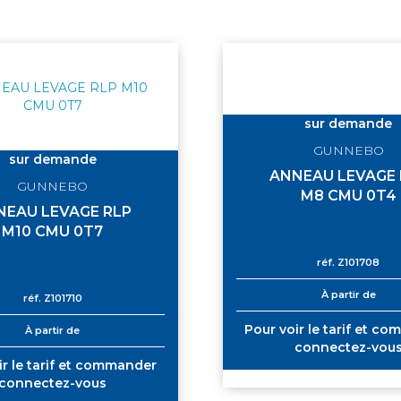
sur demande
GUNNEBO
sur demande
ANNEAU LEVAGE 
GUNNEBO
M8 CMU 0T4
NEAU LEVAGE RLP
M10 CMU 0T7
réf.
Z101708
À partir de
réf.
Z101710
Pour voir le tarif et c
À partir de
connectez-vou
ir le tarif et commander
connectez-vous