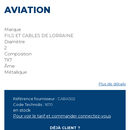
CABLE GALVA 7X7 AM Ø2
AVIATION
Marque
FILS ET CABLES DE LORRAINE
Diamètre
2
Composition
7X7
Âme
Métallique
Plus de détails
Référence fournisseur :
CABA502
Code Technidis :
1670
en stock
Pour voir le tarif et commander connectez-vous
DÉJÀ CLIENT ?