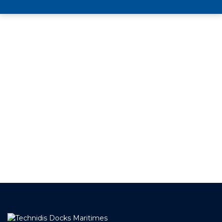
+ DE 12 000 PRODUITS
EN STOCK
UNE ÉQUIPE TECHNIQUE
A VOTRE ECOUTE
LIVRAISON
ET RETRAIT AGENCE
PAIEMENT SECURISÉ
EN LIGNE