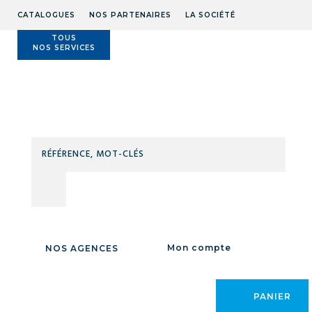
CATALOGUES
NOS PARTENAIRES
LA SOCIÉTÉ
TOUS
NOS SERVICES
Technidis
Docks
Maritimes
RÉFÉ
MOT
CLÉS
Accueil
/
LEVAGE MANUTENTION
/
CABLES
/
CABLES CLAIRS ET
GALVANISES
/
CABLE GALVA 7X7 AM Ø2 AVIATION
/
Mon compte
NOS AGENCES
PANIER