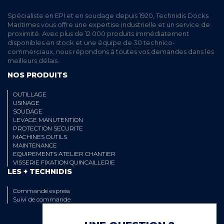
Spécialiste en EPI et en soudage depuis 1920, Technidis Docks
Maritimes vous offre une expertise industrielle et un service de
proximité. Avec plus de 12 000 produits immédiatement
disponibles en stock et une équipe de 30 technico-
commerciaux, nous répondons à toutes vos demandes dans les
meilleurs délais.
NOS PRODUITS
OUTILLAGE
USINAGE
SOUDAGE
LEVAGE MANUTENTION
PROTECTION SECURITE
MACHINES OUTILS
MAINTENANCE
EQUIPEMENTS ATELIER CHANTIER
VISSERIE FIXATION QUINCAILLERIE
LES + TECHNIDIS
Commande express
Suivi de commande