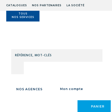
CATALOGUES
NOS PARTENAIRES
LA SOCIÉTÉ
TOUS
NOS SERVICES
Technidis
Docks
Maritimes
RÉFÉ
MOT
CLÉS
Accueil
/
OUTILLAGE
/
OUTILLAGE PNEUMATIQUE
/
PISTOLET
/
Pistolets
à extruder / Pistolets à peinture
/
PISTOLET PEINTURE PAR
ASPIRATEUR
/
Mon compte
NOS AGENCES
PANIER