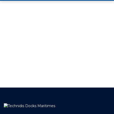
+ DE 12 000 PRODUITS
EN STOCK
UNE ÉQUIPE TECHNIQUE
A VOTRE ECOUTE
LIVRAISON
ET RETRAIT AGENCE
PAIEMENT SECURISÉ
EN LIGNE