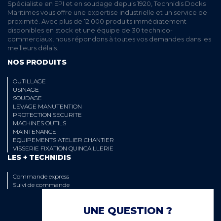
Spécialiste en EPI et en soudage depuis 1920, Technidis Docks
Maritimes vous offre une expertise industrielle et un service de
proximité. Avec plus de 12 000 produits immédiatement
disponibles en stock et une équipe de 30 technico-
commerciaux, nous répondons à toutes vos demandes dans les
meilleurs délais.
NOS PRODUITS
OUTILLAGE
USINAGE
SOUDAGE
LEVAGE MANUTENTION
PROTECTION SECURITE
MACHINES OUTILS
MAINTENANCE
EQUIPEMENTS ATELIER CHANTIER
VISSERIE FIXATION QUINCAILLERIE
LES + TECHNIDIS
Commande express
Suivi de commande
UNE QUESTION ?