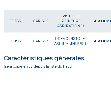
Pour voir le tarif et commander connectez-vous
PISTOLET
151183
CAR S02
PEINTURE
SUR DEM
ASPIRATION 1L
PREVO.PISTOLET
151198
CAR S03
SUR DEM
ASPIRAT.INDUSTR
Caractéristiques générales
[sera copié en JS depuis la liste du haut]