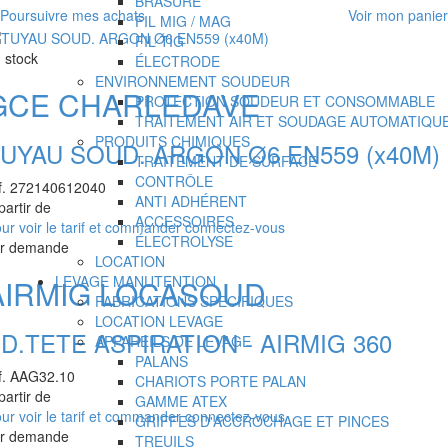
BRASURE
Poursuivre mes achats
Voir mon panier
FIL MIG / MAG
FIL TIG
 stock
ÉLECTRODE
ENVIRONNEMENT SOUDEUR
GCE CHARLEDAVE
PROTECTION SOUDEUR ET CONSOMMABLE
TRAITEMENT AIR ET SOUDAGE AUTOMATIQU
PRODUITS CHIMIQUES
UYAU SOUD. ARGON Ø6 EN559 (x40M)
TRAITEMENT DE SURFACE
CONTRÔLE
f.
272140612040
ANTI ADHÉRENT
partir de
ACCESSOIRES
ur voir le tarif et commander connectez-vous
ÉLECTROLYSE
ur demande
LOCATION
LEVAGE MANUTENTION
AIRMIG LOCASOUD
FABRICATIONS SPECIFIQUES
LOCATION LEVAGE
D.TETE ASPIRATION - AIRMIG 360
APPAREILS DE LEVAGE
PALANS
f.
AAG32.10
CHARIOTS PORTE PALAN
partir de
GAMME ATEX
ur voir le tarif et commander connectez-vous
GRIFFES D'ACCROCHAGE ET PINCES
ur demande
TREUILS