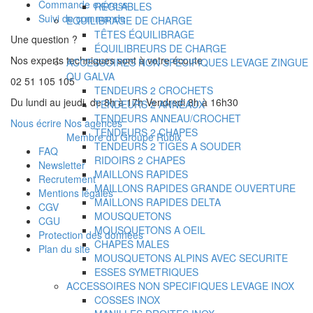
Commande express
RÉGLABLES
Suivi de commande
EQUILIBRAGE DE CHARGE
TÊTES ÉQUILIBRAGE
Une question ?
ÉQUILIBREURS DE CHARGE
Nos experts techniques sont à votre écoute
ACCESSOIRES NON SPECIFIQUES LEVAGE ZINGUE
OU GALVA
02 51 105 105
TENDEURS 2 CROCHETS
Du lundi au jeudi, de 8h à 17h Vendredi 8h à 16h30
TENDEURS 2 ANNEAUX
TENDEURS ANNEAU/CROCHET
Nous écrire
Nos agences
TENDEURS 2 CHAPES
Membre du Groupe Rubix
TENDEURS 2 TIGES A SOUDER
FAQ
RIDOIRS 2 CHAPES
Newsletter
MAILLONS RAPIDES
Recrutement
MAILLONS RAPIDES GRANDE OUVERTURE
Mentions légales
MAILLONS RAPIDES DELTA
CGV
MOUSQUETONS
CGU
MOUSQUETONS A OEIL
Protection des données
CHAPES MALES
Plan du site
MOUSQUETONS ALPINS AVEC SECURITE
ESSES SYMETRIQUES
ACCESSOIRES NON SPECIFIQUES LEVAGE INOX
COSSES INOX