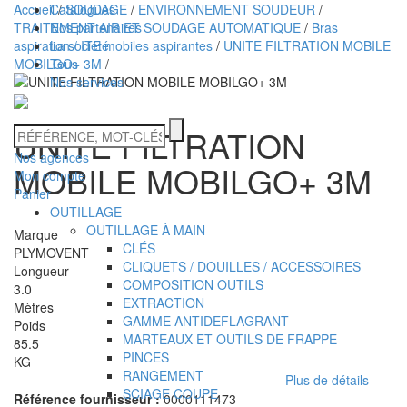
Accueil
Catalogues
/
SOUDAGE
/
ENVIRONNEMENT SOUDEUR
/
TRAITEMENT AIR ET SOUDAGE AUTOMATIQUE
Nos partenaires
/
Bras
aspiration / ITE mobiles aspirantes
La société
/
UNITE FILTRATION MOBILE
MOBILGO+ 3M
Tous
/
Nos services
Technidis
RÉFÉRENCE,
UNITE FILTRATION
MOT-
Docks
Nos agences
CLÉS
MOBILE MOBILGO+ 3M
Mon compte
Maritimes
Panier
OUTILLAGE
OUTILLAGE À MAIN
Marque
CLÉS
PLYMOVENT
CLIQUETS / DOUILLES / ACCESSOIRES
Longueur
COMPOSITION OUTILS
3.0
EXTRACTION
Mètres
GAMME ANTIDEFLAGRANT
Poids
MARTEAUX ET OUTILS DE FRAPPE
85.5
PINCES
KG
RANGEMENT
Plus de détails
SCIAGE COUPE
Référence fournisseur :
0000111473