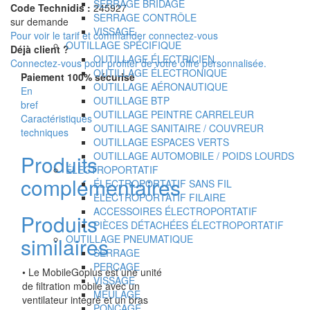
SERRAGE BRIDAGE
Code Technidis :
245927
SERRAGE CONTRÔLE
sur demande
VISSAGE
Pour voir le tarif et commander connectez-vous
OUTILLAGE SPÉCIFIQUE
Déjà client ?
OUTILLAGE ÉLECTRICIEN
Connectez-vous pour profiter de votre offre personnalisée.
OUTILLAGE ÉLECTRONIQUE
Paiement 100% sécurisé
OUTILLAGE AÉRONAUTIQUE
En
OUTILLAGE BTP
bref
OUTILLAGE PEINTRE CARRELEUR
Caractéristiques
OUTILLAGE SANITAIRE / COUVREUR
techniques
OUTILLAGE ESPACES VERTS
OUTILLAGE AUTOMOBILE / POIDS LOURDS
Produits
ÉLECTROPORTATIF
complémentaires
ÉLECTROPORTATIF SANS FIL
ÉLECTROPORTATIF FILAIRE
ACCESSOIRES ÉLECTROPORTATIF
Produits
PIÈCES DÉTACHÉES ÉLECTROPORTATIF
OUTILLAGE PNEUMATIQUE
similaires
SERRAGE
PERCAGE
• Le MobileGoplus est une unité
VISSAGE
de filtration mobile avec un
MEULAGE
ventilateur intégré et un bras
PONCAGE