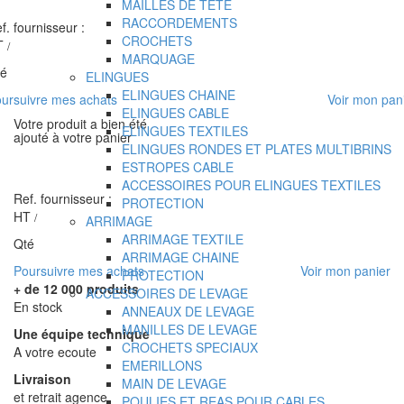
MAILLES DE TETE
RACCORDEMENTS
f. fournisseur :
CROCHETS
T
/
MARQUAGE
té
ELINGUES
ELINGUES CHAINE
ursuivre mes achats
Voir mon pan
ELINGUES CABLE
Votre produit a bien été
ELINGUES TEXTILES
ajouté à votre panier
ELINGUES RONDES ET PLATES MULTIBRINS
ESTROPES CABLE
ACCESSOIRES POUR ELINGUES TEXTILES
Ref. fournisseur :
PROTECTION
HT
/
ARRIMAGE
ARRIMAGE TEXTILE
Qté
ARRIMAGE CHAINE
Poursuivre mes achats
Voir mon panier
PROTECTION
+ de 12 000 produits
ACCESSOIRES DE LEVAGE
En stock
ANNEAUX DE LEVAGE
MANILLES DE LEVAGE
Une équipe technique
CROCHETS SPECIAUX
A votre ecoute
EMERILLONS
Livraison
MAIN DE LEVAGE
et retrait agence
POULIES ET REAS POUR CABLES