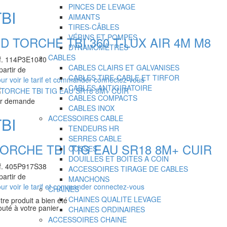
PINCES DE LEVAGE
TBI
AIMANTS
TIRES-CÂBLES
VÉRINS ET POMPES
D TORCHE TBI 360 T-LUX AIR 4M M8
DYNAMOMÈTRES
CABLES
f.
114P3E1040
CABLES CLAIRS ET GALVANISES
partir de
CABLES TIRE-CABLE ET TIRFOR
ur voir le tarif et commander connectez-vous
CABLES ANTIGIRATOIRE
CABLES COMPACTS
ur demande
CABLES INOX
ACCESSOIRES CABLE
TBI
TENDEURS HR
SERRES CABLE
ORCHE TBI TIG EAU SR18 8M+ CUIR
COSSES
DOUILLES ET BOITES A COIN
f.
405P917S38
ACCESSOIRES TIRAGE DE CABLES
partir de
MANCHONS
ur voir le tarif et commander connectez-vous
CHAINES
CHAINES QUALITE LEVAGE
tre produit a bien été
outé à votre panier
CHAINES ORDINAIRES
ACCESSOIRES CHAINE