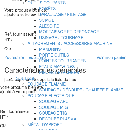
OUTILS COUPANTS
FORÊTS
Votre produit a bien été
TARAUDAGE / FILETAGE
ajouté à votre panier
SCIAGE
ALÉSOIRS
MORTAISAGE ET DEFONCAGE
Ref. fournisseur :
USINAGE / TOURNAGE
HT
/
ATTACHEMENTS / ACCESSOIRES MACHINE
Qté
MANDRINS
PORTE OUTILS
Poursuivre mes achats
Voir mon panier
POINTES TOURNANTES
ETAUX MACHINES
Caractéristiques générales
PIECES DETACHEES
SOUDAGE
[sera copié en JS depuis la liste du haut]
SOUDAGE FLAMME
Votre produit a bien été
SOUDAGE / DÉCOUPE / CHAUFFE FLAMME
ajouté à votre panier
SOUDAGE ÉLECTRIQUE
SOUDAGE ARC
SOUDAGE MIG
Ref. fournisseur :
SOUDAGE TIG
HT
/
DECOUPE PLASMA
MÉTAL D'APPORT
Qté