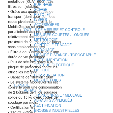
métallique (KUA-160/S). Les
BURINAGE
filtres sont jetables.
SCIAGE
• Grâce aux quatre roues de
PISTOLET
transport (dont deux sont des
DIVERS
roues pivotantes à frein), le
ACCESSOIRES
MobileGoplus se prête
OUTILS DE MESURE ET CONTRÔLE
parfaitement aux installations
MESURES COURTES / LONGUES
relativement petites ou à
METROLOGIE
proximité de sources de pollution
CONTRÔLE TRACAGE
sans emplacement fixe
MARQUAGE
• Filtre à deux niveaux pour une
MESURE DISTANCE / TOPOGRAPHIE
durée de vie prolongée
INSTRUMENTATION
• Plus de sécurité grâce à la
TESTEUR ÉLECTRIQUE
plaque de protection contre les
OPTIQUE
étincelles intégrée
COMMUNICATION
• Capacité de filtration : 26m²
MESURE POIDS
• Le système MobileGoPlus est
USINAGE
conseillé pour une consommation
ABRASIFS
de 2 bobines de fil de soudage
TRONCONNAGE / MEULAGE
solide ou 15 kg d’électrodes de
ABRASIFS APPLIQUÉS
soudage par mois.
RECTIFICATION
• Certification W3.
BROSSES INDUSTRIELLES
• 230V/1ph/50Hz