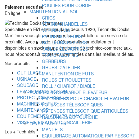
POULIES POUR CORDE
Paiement securisé
MANUTENTION AU SOL
En ligne
CRICS
VERINS CHANDELLES
Spécialiste en EPI et en soudage depuis 1920, Technidis Docks
VERINS A VIS
Maritimes vous offre une expertise industrielle et un service de
PATINS ROULEURS
proximité. Avec plus de 12 000 produits immédiatement
ROULEURS EXPRESS
disponibles en stock et une équipe de 30 technico-commerciaux,
TABLES ELEVATRICES
nous répondons à toutes vos demandes dans les meilleurs délais.
TRANSPALETTES
GERBEURS
Nos produits
GRUES D'ATELIER
OUTILLAGE
MANUTENTION DE FUTS
USINAGE
ROUES ET ROULETTES
SOUDAGE
ROLL / CHARIOT / DIABLE
LEVAGE MANUTENTION
EQUIPEMENTS CHARIOT ELEVATEUR
PROTECTION SECURITE
PALONNIERS POUR CHARIOT ELEVATEUR
MACHINES OUTILS
POTENCES TÉLESCOPIQUES
MAINTENANCE
POTENCES TÉLESCOPIQUE ARTICULÉES
EQUIPEMENTS ATELIER CHANTIER
RALLONGES DE FOURCHE
VISSERIE FIXATION QUINCAILLERIE
LEVES PALETTES
MANUELS
Les + Technidis
EQUILIBRAGE AUTOMATIQUE PAR RESSORT