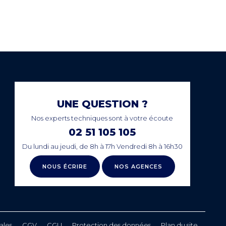
PAIEMENT SECURISÉ
NCE
EN LIGNE
UNE QUESTION ?
Nos experts techniques sont à votre écoute
02 51 105 105
Du lundi au jeudi, de 8h à 17h Vendredi 8h à 16h30
NOUS ÉCRIRE
NOS AGENCES
ales
CGV
CGU
Protection des données
Plan du site