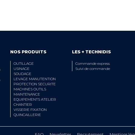
 ÉQUIPE TECHNIQUE
LIVRAISON
A VOTRE ECOUTE
ET RETRAIT AGE
NOS PRODUITS
LES + TECHNIDIS
OUTILLAGE
Commande express
USINAGE
Suivi de commande
n
SOUDAGE
LEVAGE MANUTENTION
0
PROTECTION SECURITE
MACHINES OUTILS
MAINTENANCE
EQUIPEMENTS ATELIER
CHANTIER
VISSERIE FIXATION
QUINCAILLERIE
FAQ
Newsletter
Recrutement
Mentions lég