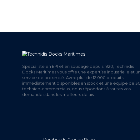
+ DE 12 000 PRODUITS
UNE
EN STOCK
Spécialiste en EPI et en soudage depuis 1920, Technidis
Docks Maritimes vous offre une expertise industrielle et u
service de proximité. Avec plus de 12 000 produits
immédiatement disponibles en stock et une équipe de 3
technico-commerciaux, nous répondons à toutes vos
demandes dans les meilleurs délais.
Membre du Groupe Rubix