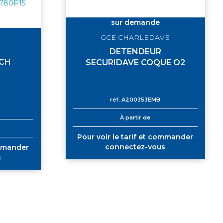
sur demande
GCE CHARLEDAVE
DETENDEUR
 CH
SECURIDAVE COQUE O2
réf.
A200353EMB
À partir de
Pour voir le tarif et commander
connectez-vous
ommander
s