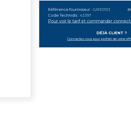
e
Référence fournisseur :
GA130103
Code Technidis :
43397
Pour voir le tarif et commander connec
DÉJÀ CLIENT ?
Connectez-vous pour profiter de votre off