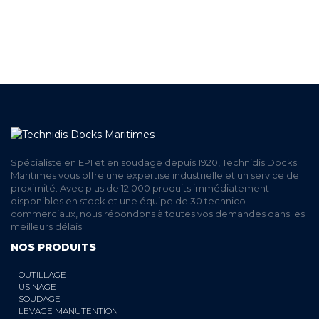
ET RETRAIT AGENCE
PAIEMENT SECURISÉ
EN LIGNE
Spécialiste en EPI et en soudage depuis 1920, Technidis Docks
Maritimes vous offre une expertise industrielle et un service de
proximité. Avec plus de 12 000 produits immédiatement
disponibles en stock et une équipe de 30 technico-
commerciaux, nous répondons à toutes vos demandes dans les
meilleurs délais.
NOS PRODUITS
OUTILLAGE
USINAGE
SOUDAGE
LEVAGE MANUTENTION