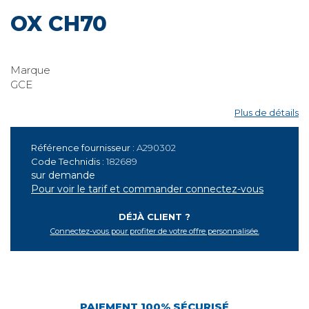
FLAM ROBINET COMPLET
OX CH70
Marque
GCE
Plus de détails
Référence fournisseur :
A290302
Code Technidis :
182689
sur demande
Pour voir le tarif et commander connectez-vous
DÉJÀ CLIENT ?
Connectez-vous pour profiter de votre offre personnalisée.
PAIEMENT 100% SÉCURISÉ