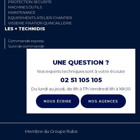
PROTECTION SECURITE
MACHINES OUTILS
MAINTENANCE
EQUIPEMENTS ATELIER CHANTIER
VISSERIE FIXATION QUINCAILLERIE
LES + TECHNIDIS
Commande express
Suivi de commande
UNE QUESTION ?
Nos experts techniques sont à votre écoute
02 51 105 105
Du lundi au jeudi, de 8h à 17h Vendredi 8h à 16h30
NOUS ÉCRIRE
NOS AGENCES
Membre du Groupe Rubix