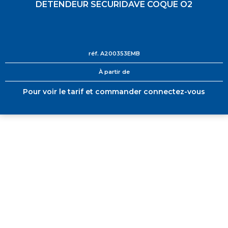
DETENDEUR SECURIDAVE COQUE O2
réf.
A200353EMB
À partir de
Pour voir le tarif et commander connectez-vous
+ DE 12 000 PRODUITS
EN STOCK
UNE ÉQUIPE TECHNIQUE
A VOTRE ECOUTE
LIVRAISON