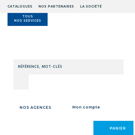
CATALOGUES
NOS PARTENAIRES
LA SOCIÉTÉ
TOUS
NOS SERVICES
Technidis
Docks
Maritimes
RÉFÉ
MOT
CLÉS
Accueil
/
SOUDAGE
/
SOUDAGE FLAMME
/
SOUDAGE / DÉCOUPE /
CHAUFFE FLAMME
/
Chalumeaux
/
FLAM ROBINET COMPLET OX CH70
/
Mon compte
NOS AGENCES
PANIER