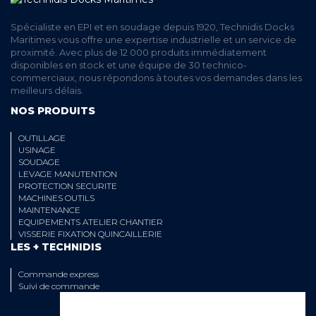
Spécialiste en EPI et en soudage depuis 1920, Technidis Docks
Maritimes vous offre une expertise industrielle et un service de
proximité. Avec plus de 12 000 produits immédiatement
disponibles en stock et une équipe de 30 technico-
commerciaux, nous répondons à toutes vos demandes dans les
meilleurs délais.
NOS PRODUITS
OUTILLAGE
USINAGE
SOUDAGE
LEVAGE MANUTENTION
PROTECTION SECURITE
MACHINES OUTILS
MAINTENANCE
EQUIPEMENTS ATELIER CHANTIER
VISSERIE FIXATION QUINCAILLERIE
LES + TECHNIDIS
Commande express
Suivi de commande