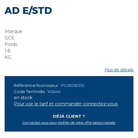
MANO-DET. D96 CAPOTE
AD E/STD
Marque
GCE
Poids
1.6
KG
Plus de détails
Référence fournisseur :
PCA101835S
Code Technidis :
145444
en stock
Pour voir le tarif et commander connectez-vous
DÉJÀ CLIENT ?
Connectez-vous pour profiter de votre offre personnalisée.