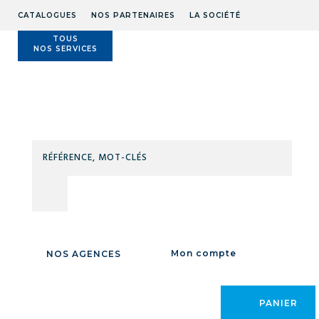
CATALOGUES
NOS PARTENAIRES
LA SOCIÉTÉ
TOUS
NOS SERVICES
Technidis
Docks
Maritimes
RÉFÉ
MOT
CLÉS
Accueil
/
SOUDAGE
/
SOUDAGE FLAMME
/
SOUDAGE / DÉCOUPE /
CHAUFFE FLAMME
/
Détendeurs
/
MANO-DET. D96 CAPOTE AD E/STD
/
Mon compte
NOS AGENCES
PANIER