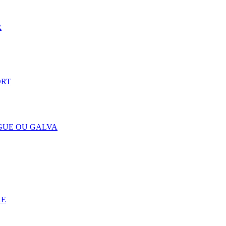
R
ORT
NGUE OU GALVA
RE