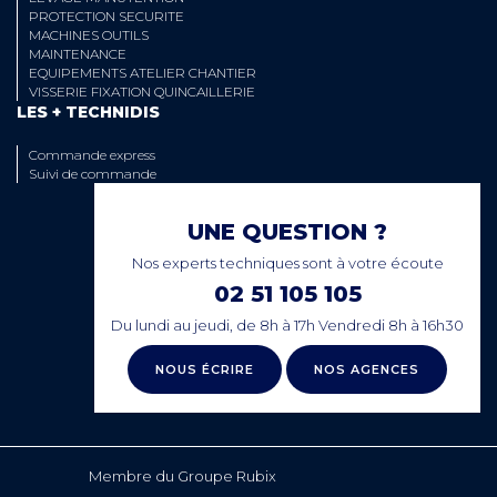
PROTECTION SECURITE
MACHINES OUTILS
MAINTENANCE
EQUIPEMENTS ATELIER CHANTIER
VISSERIE FIXATION QUINCAILLERIE
LES + TECHNIDIS
Commande express
Suivi de commande
UNE QUESTION ?
Nos experts techniques sont à votre écoute
02 51 105 105
Du lundi au jeudi, de 8h à 17h Vendredi 8h à 16h30
NOUS ÉCRIRE
NOS AGENCES
Membre du Groupe Rubix