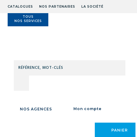
CATALOGUES
NOS PARTENAIRES
LA SOCIÉTÉ
TOUS
NOS SERVICES
Technidis
Docks
Maritimes
RÉFÉ
MOT
Accueil
/
EQUIPEMENTS ATELIER CHANTIER
/
AIR COMPRIME
/
CLÉS
MATERIEL DE SABLAGE
/
MATERIEL DE
SABLAGE
Mon compte
NOS AGENCES
CATÉGORIE
PANIER