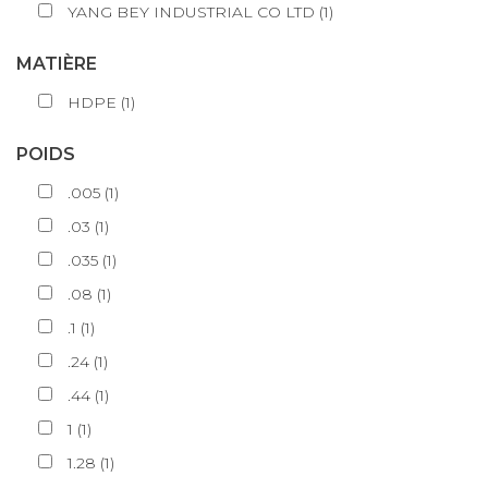
YANG BEY INDUSTRIAL CO LTD
(
1
)
MATIÈRE
HDPE
(
1
)
POIDS
.005
(
1
)
.03
(
1
)
.035
(
1
)
.08
(
1
)
.1
(
1
)
.24
(
1
)
.44
(
1
)
1
(
1
)
1.28
(
1
)