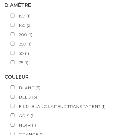
DIAMÈTRE
150
(
1
)
160
(
2
)
200
(
1
)
250
(
1
)
50
(
1
)
75
(
1
)
COULEUR
BLANC
(
3
)
BLEU
(
3
)
FILM BLANC LAITEUX TRANSPARENT
(
1
)
GRIS
(
1
)
NOIR
(
1
)
ORANGE
(
1
)