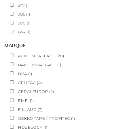
347
(
1
)
385
(
1
)
500
(
1
)
644
(
1
)
MARQUE
ACTI EMBALLAGE
(
20
)
BAM EMBALLAGE
(
1
)
BBA
(
1
)
CENPAC
(
4
)
CERCLEUROP
(
2
)
EMFI
(
1
)
FILLAUD
(
7
)
GEKKO TAPE / PROFITEC
(
1
)
HOZELOCK
(
1
)