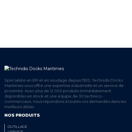
A VOTRE ECOUTE
LIVRAISON
ET RETRAIT AGENCE
PAIEMENT SECURISÉ
EN LIGNE
Spécialiste en EPI et en soudage depuis 1920, Technidis Docks
Maritimes vous offre une expertise industrielle et un service de
proximité. Avec plus de 12 000 produits immédiatement
disponibles en stock et une équipe de 30 technico-
commerciaux, nous répondons à toutes vos demandes dans les
meilleurs délais.
NOS PRODUITS
OUTILLAGE
USINAGE