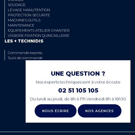
SOUDAGE
LEVAGE MANUTENTION
PROTECTION SECURITE
MACHINES OUTILS
MAINTENANCE
EQUIPEMENTS ATELIER CHANTIER
VISSERIE FIXATION QUINCAILLERIE
LES + TECHNIDIS
Commande express
Suivi de commande
UNE QUESTION ?
Nos experts techniques sont à votre écoute
02 51 105 105
Du lundi au jeudi, de 8h à 17h Vendredi 8h à 16h30
NOUS ÉCRIRE
NOS AGENCES