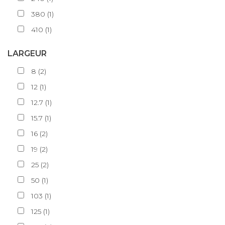
380
(
1
)
410
(
1
)
LARGEUR
8
(
2
)
12
(
1
)
12.7
(
1
)
15.7
(
1
)
16
(
2
)
19
(
2
)
25
(
2
)
50
(
1
)
103
(
1
)
125
(
1
)