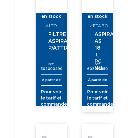
en stock
en stock
ALTO
METABO
FILTRE
ASPIRATEUR
ASPIRAT.
AS
P/ATTIX30
18
L
PC
réf.
réf.
NU
302000490
602021850
À partir de
À partir de
Pour voir
Pour voir
le tarif et
le tarif et
commander
commander
connectez-
connectez-
vous
vous