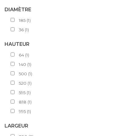
DIAMÈTRE
185
(
1
)
36
(
1
)
HAUTEUR
64
(
1
)
140
(
1
)
500
(
1
)
520
(
1
)
595
(
1
)
818
(
1
)
995
(
1
)
LARGEUR