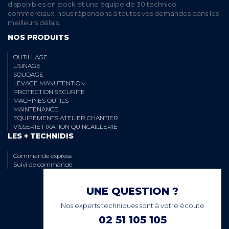
disponibles en stock et une équipe de 30 technico-
commerciaux, nous répondons à toutes vos demandes dans les
meilleurs délais.
NOS PRODUITS
OUTILLAGE
USINAGE
SOUDAGE
LEVAGE MANUTENTION
PROTECTION SECURITE
MACHINES OUTILS
MAINTENANCE
EQUIPEMENTS ATELIER CHANTIER
VISSERIE FIXATION QUINCAILLERIE
LES + TECHNIDIS
Commande express
Suivi de commande
UNE QUESTION ?
Nos experts techniques sont à votre écoute
02 51 105 105