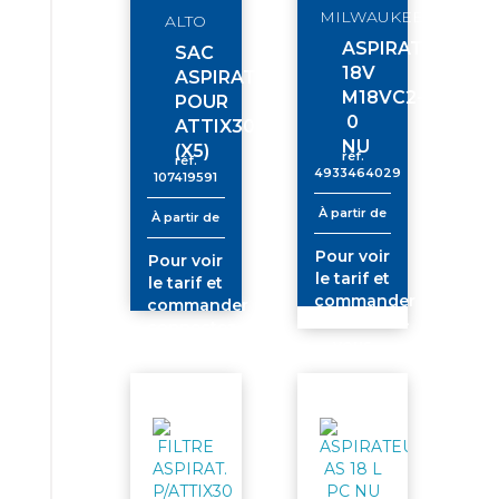
MILWAUKEE
ALTO
ASPIRATEUR
SAC
18V
ASPIRATEUR
M18VC2-
POUR
0
ATTIX30
NU
(X5)
réf.
réf.
4933464029
107419591
À partir de
À partir de
Pour voir
Pour voir
le tarif et
le tarif et
commander
commander
connectez-
connectez-
vous
vous