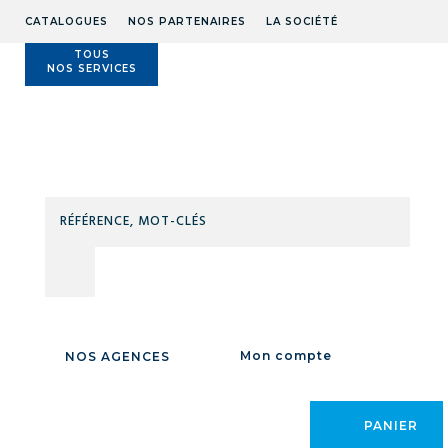
CATALOGUES
NOS PARTENAIRES
LA SOCIÉTÉ
TOUS
NOS SERVICES
Technidis
Docks
Maritimes
RÉFÉ
MOT
Accueil
/
EQUIPEMENTS ATELIER CHANTIER
/
MATERIELS NETTOYAGE /
CLÉS
HP
/
ASPIRATEURS
/
ASPIRATEURS
Mon compte
NOS AGENCES
CATÉGORIE
PANIER
Aspirateurs compacts / Aspirateurs industriels