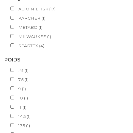
ALTO NILFISK
(
17
)
KARCHER
(
1
)
METABO
(
1
)
MILWAUKEE
(
1
)
SPARTEX
(
4
)
POIDS
.41
(
1
)
7.5
(
1
)
9
(
1
)
10
(
1
)
11
(
1
)
14.5
(
1
)
17.5
(
1
)