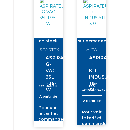
en stock
sur demande
SPARTEX
ALTO
ASPIRATEUR
ASPIRATEUR
G-
+
VAC
KIT
35L
INDUS.ATTIX-
P35-
115-
réf.
866315
réf.
W
01
4010500044+63216
À partir de
À partir de
Pour voir
Pour voir
le tarif et
le tarif et
commander
commander
connectez-
connectez-