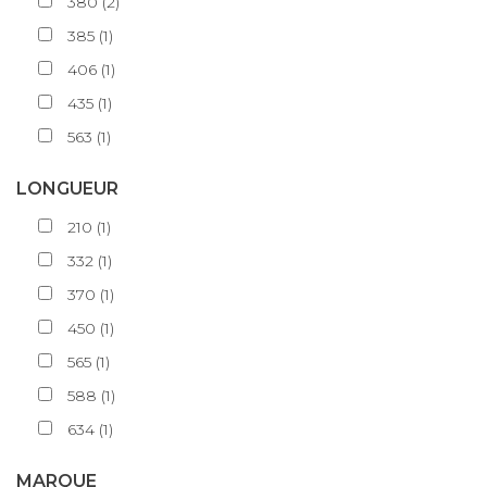
380
(
2
)
385
(
1
)
406
(
1
)
435
(
1
)
563
(
1
)
LONGUEUR
210
(
1
)
332
(
1
)
370
(
1
)
450
(
1
)
565
(
1
)
588
(
1
)
634
(
1
)
MARQUE