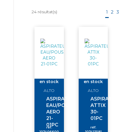
24
résultat(s)
1
2
3
en stock
en stock
ALTO
ALTO
ASPIRATEUR
ASPIRATEUR
EAU/POUSSIERE
ATTIX
AERO
30-
21-
01PC
01PC
réf.
réf.
107406600
107413591