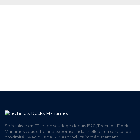
+ DE 12 000 PRODUITS
EN STOCK
UNE ÉQUIPE TECHNIQUE
A VOTRE ECOUTE
LIVRAISON
ET RETRAIT AGENCE
PAIEMENT SECURISÉ
EN LIGNE
Spécialiste en EPI et en soudage depuis 1920, Technidis Docks
Maritimes vous offre une expertise industrielle et un service de
proximité. Avec plus de 12 000 produits immédiatement