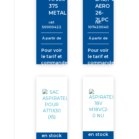
375
AERO
METAL
26-
2LPC
réf.
réf.
50000422
107420040
À partir de
À partir de
Pour voir
Pour voir
le tarif et
le tarif et
commander
commander
connectez-
connectez-
vous
vous
en stock
en stock