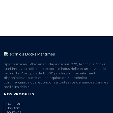
LIVRAISON
ET RETRAIT AGENCE
PAIEMENT SECURISÉ
EN LIGNE
Spécialiste en EPI et en soudage depuis 1920, Technidis Docks
Maritimes vous offre une expertise industrielle et un service de
proximité. Avec plus de 12 000 produits immédiatement
disponibles en stock et une équipe de 30 technico-
commerciaux, nous répondons à toutes vos demandes dans les
meilleurs délais.
NOS PRODUITS
OUTILLAGE
USINAGE
SOUDAGE