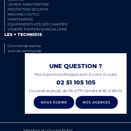
LEVAGE MANUTENTION
PROTECTION SECURITE
MACHINES OUTILS
MAINTENANCE
EQUIPEMENTS ATELIER CHANTIER
VISSERIE FIXATION QUINCAILLERIE
LES + TECHNIDIS
Commande express
Suivi de commande
UNE QUESTION ?
Nos experts techniques sont à votre écoute
02 51 105 105
Du lundi au jeudi, de 8h à 17h Vendredi 8h à 16h30
NOUS ÉCRIRE
NOS AGENCES
Membre du Groupe Rubix