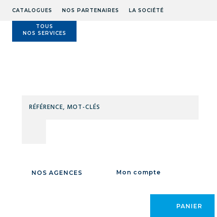
CATALOGUES
NOS PARTENAIRES
LA SOCIÉTÉ
TOUS
NOS SERVICES
Technidis
Docks
Maritimes
RÉFÉ
MOT
Accueil
/
EQUIPEMENTS ATELIER CHANTIER
/
MOBILIER /
CLÉS
EQUIPEMENTS ATELIER
/
MOBILIER COLLECTIVITE INTERIEUR
/
Bureaux / Vitrines / Tableaux / Cloisons séparation
/
BUREAUX /
VITRINES /
Mon compte
NOS AGENCES
TABLEAUX /
CLOISONS
PANIER