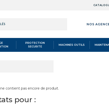
CATALOG
RÉFÉRENCE,
NOS AGENC
MOT-
CLÉS
GE
PROTECTION
MACHINES OUTILS
MAINTEN
NTION
SECURITE
 ET BOITES A COIN
/
Boites à coin
/
RÉFÉRENCE,
MOT-
CLÉS
 ne contient pas encore de produit.
ats pour :