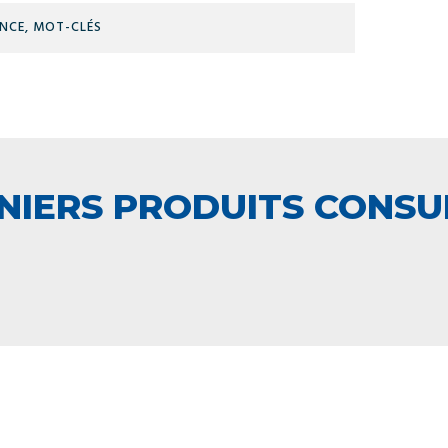
RÉFÉRENCE,
MOT-
CLÉS
NIERS PRODUITS CONSU
 ÉQUIPE TECHNIQUE
LIVRAISON
A VOTRE ECOUTE
ET RETRAIT AGE