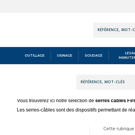
Technidis
Docks
Maritimes
LEVA
OUTILLAGE
USINAGE
SOUDAGE
MANUTE
Technidis
Accueil
/
LEVAGE MANUTENTION
/
ACCESSOIRES CABLE
/
SERRES 
SERRES-CÂBLES FI
Docks
Maritimes
Vous trouverez ici notre sélection de
serres câbles
Fir
Les serres-câbles sont des dispositifs permettant de ré
Cette rubrique