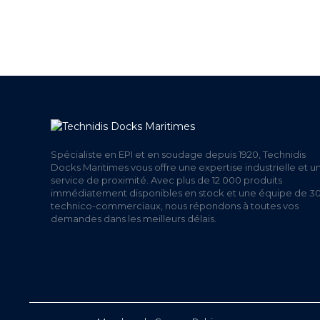
+ DE 12 000 PRODUITS
UNE
EN STOCK
Spécialiste en EPI et en soudage depuis 1920, Technidis
Docks Maritimes vous offre une expertise industrielle et u
service de proximité. Avec plus de 12 000 produits
immédiatement disponibles en stock et une équipe de 3
technico-commerciaux, nous répondons à toutes vos
demandes dans les meilleurs délais.