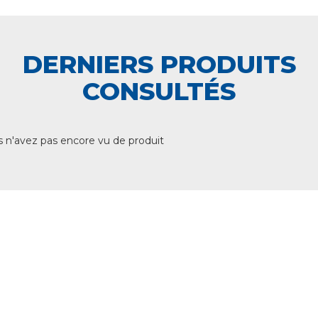
DERNIERS PRODUITS
CONSULTÉS
 n'avez pas encore vu de produit
+ DE 12 000 PRODUITS
EN STOCK
UNE ÉQUIPE TECHNIQUE
A VOTRE ECOUTE
LIVRAISON
ET RETRAIT AGENCE