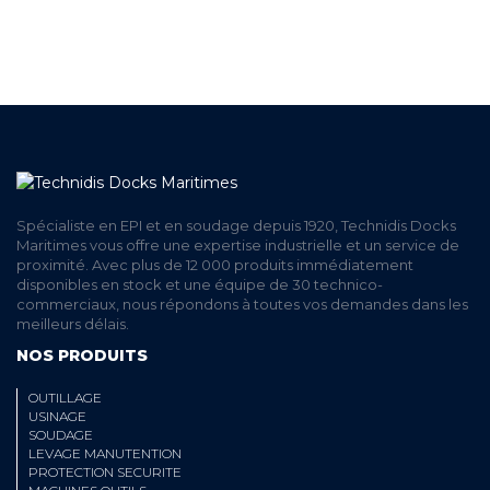
PAIEMENT SECURISÉ
EN LIGNE
Spécialiste en EPI et en soudage depuis 1920, Technidis Docks
Maritimes vous offre une expertise industrielle et un service de
proximité. Avec plus de 12 000 produits immédiatement
disponibles en stock et une équipe de 30 technico-
commerciaux, nous répondons à toutes vos demandes dans les
meilleurs délais.
NOS PRODUITS
OUTILLAGE
USINAGE
SOUDAGE
LEVAGE MANUTENTION
PROTECTION SECURITE