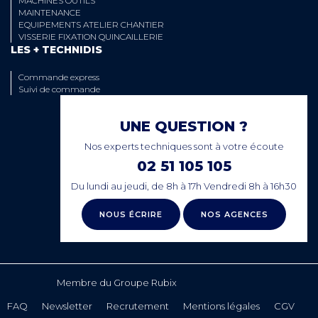
MACHINES OUTILS
MAINTENANCE
EQUIPEMENTS ATELIER CHANTIER
VISSERIE FIXATION QUINCAILLERIE
LES + TECHNIDIS
Commande express
Suivi de commande
UNE QUESTION ?
Nos experts techniques sont à votre écoute
02 51 105 105
Du lundi au jeudi, de 8h à 17h Vendredi 8h à 16h30
NOUS ÉCRIRE
NOS AGENCES
Membre du Groupe Rubix
FAQ
Newsletter
Recrutement
Mentions légales
CGV