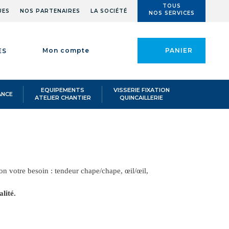
TOUS
UES
NOS PARTENAIRES
LA SOCIÉTÉ
NOS SERVICES
Mon compte
PANIER
ES
EQUIPEMENTS
VISSERIE FIXATION
ANCE
ATELIER CHANTIER
QUINCAILLERIE
lon votre besoin : tendeur chape/chape, œil/œil,
lité.