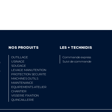
 ÉQUIPE TECHNIQUE
LIVRAISON
A VOTRE ECOUTE
ET RETRAIT AGE
NOS PRODUITS
LES + TECHNIDIS
OUTILLAGE
Commande express
USINAGE
Suivi de commande
n
SOUDAGE
LEVAGE MANUTENTION
0
PROTECTION SECURITE
MACHINES OUTILS
MAINTENANCE
EQUIPEMENTS ATELIER
CHANTIER
VISSERIE FIXATION
QUINCAILLERIE