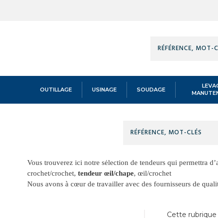
Technidis
Docks
Maritimes
LEVA
OUTILLAGE
USINAGE
SOUDAGE
MANUTE
Technidis
Accueil
/
LEVAGE MANUTENTION
/
ACCESSOIRES CABLE
/
TENDEUR
TENDEURS HR OEI
Docks
Maritimes
Vous trouverez ici notre sélection de tendeurs qui permettra d’a
crochet/crochet,
tendeur œil/chape
, œil/crochet
Nous avons à cœur de travailler avec des fournisseurs de qua
Cette rubrique