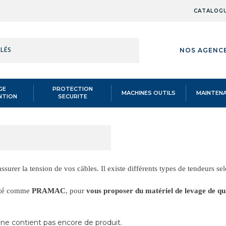
CATALOG
RÉFÉRENCE,
NOS AGENC
MOT-
CLÉS
GE
PROTECTION
MACHINES OUTILS
MAINTEN
NTION
SECURITE
S HR
/
Tendeurs HR oeil/chape
/
RÉFÉRENCE,
L/CHAPE
MOT-
CLÉS
ssurer la tension de vos câbles. Il existe différents types de tendeurs se
lité comme
PRAMAC
, pour
vous proposer du matériel de levage de qua
 ne contient pas encore de produit.