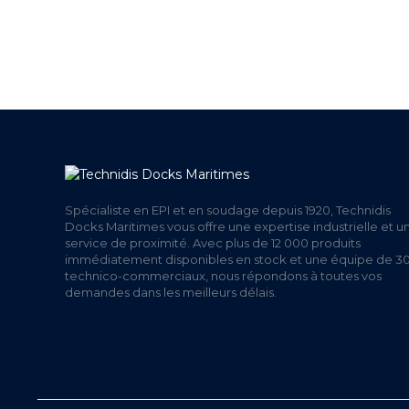
+ DE 12 000 PRODUITS
UNE
EN STOCK
Spécialiste en EPI et en soudage depuis 1920, Technidis
Docks Maritimes vous offre une expertise industrielle et u
service de proximité. Avec plus de 12 000 produits
immédiatement disponibles en stock et une équipe de 3
technico-commerciaux, nous répondons à toutes vos
demandes dans les meilleurs délais.