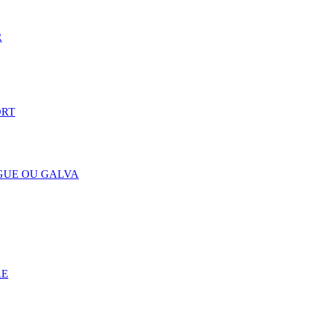
R
ORT
NGUE OU GALVA
RE