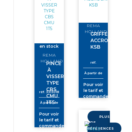
REMA
HOLLAND
GRIFFE
ACCROCHAGE
en stock
KSB
REMA
HOLLAND
réf.
PINCE
À
À partir de
VISSER
TYPE
Pour voir
CBS
le tarif et
réf.
3313018
CMU
commander
1T5
connectez-
À partir de
vous
Pour voir
PLUS
le tarif et
DE
commander
RÉFÉRENCES
connectez-