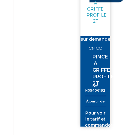
vous
sur demande
CMCO
PINCE
A
GRIFFE
PROFILE
2T
réf.
N05406182
À partir de
Pour voir
le tarif et
commander
connectez-