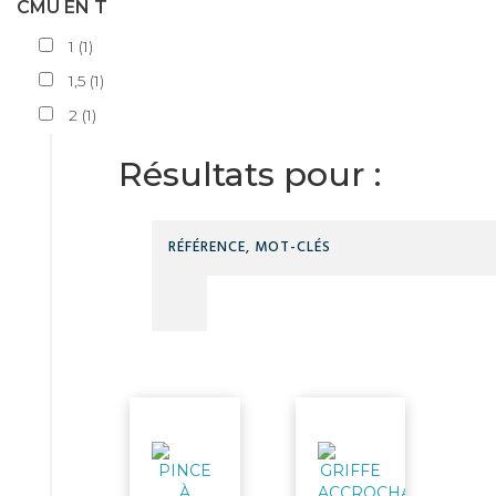
CMU EN T
1
(
1
)
1,5
(
1
)
2
(
1
)
Résultats pour :