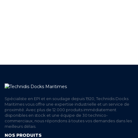
EN STOCK
UNE ÉQUIPE TECHNIQUE
A VOTRE ECOUTE
LIVRAISON
ET RETRAIT AGENCE
PAIEMENT SECURISÉ
EN LIGNE
Spécialiste en EPI et en soudage depuis 1920, Technidis Docks
Maritimes vous offre une expertise industrielle et un service de
proximité. Avec plus de 12 000 produits immédiatement
disponibles en stock et une équipe de 30 technico-
commerciaux, nous répondons à toutes vos demandes dans les
meilleurs délais.
NOS PRODUITS