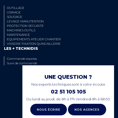
OUTILLAGE
USINAGE
SOUDAGE
LEVAGE MANUTENTION
PROTECTION SECURITE
MACHINES OUTILS
MAINTENANCE
EQUIPEMENTS ATELIER CHANTIER
VISSERIE FIXATION QUINCAILLERIE
LES + TECHNIDIS
Commande express
Suivi de commande
UNE QUESTION ?
Nos experts techniques sont à votre écoute
02 51 105 105
Du lundi au jeudi, de 8h à 17h Vendredi 8h à 16h30
NOUS ÉCRIRE
NOS AGENCES