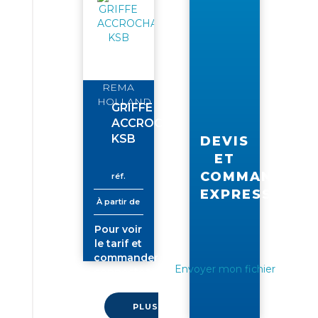
REMA
HOLLAND
GRIFFE
ACCROCHAGE
KSB
DEVIS
ET
COMMANDE
réf.
EXPRESS
À partir de
Pour voir
le tarif et
commander
Envoyer mon fichier
connectez-
vous
PLUS