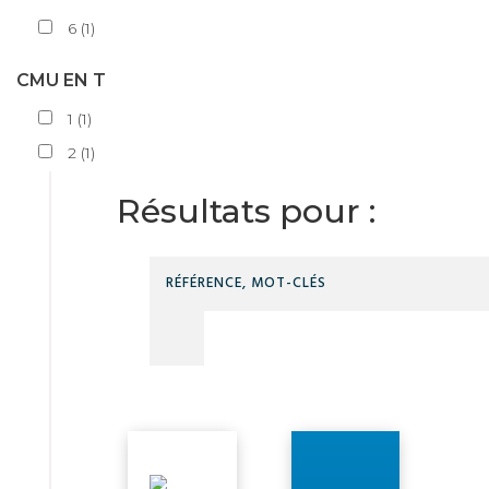
6
(
1
)
CMU EN T
1
(
1
)
2
(
1
)
Résultats pour :