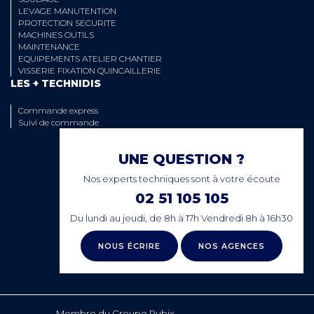
LEVAGE MANUTENTION
PROTECTION SECURITE
MACHINES OUTILS
MAINTENANCE
EQUIPEMENTS ATELIER CHANTIER
VISSERIE FIXATION QUINCAILLERIE
LES + TECHNIDIS
Commande express
Suivi de commande
UNE QUESTION ?
Nos experts techniques sont à votre écoute
02 51 105 105
Du lundi au jeudi, de 8h à 17h Vendredi 8h à 16h30
NOUS ÉCRIRE
NOS AGENCES
Membre du Groupe Rubix