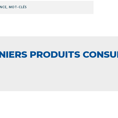
RÉFÉRENCE,
MOT-
CLÉS
NIERS PRODUITS CONSU
 ÉQUIPE TECHNIQUE
LIVRAISON
A VOTRE ECOUTE
ET RETRAIT AGE