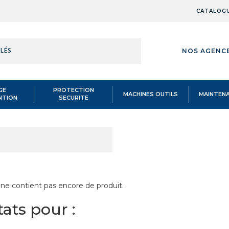
CATALOG
RÉFÉRENCE,
NOS AGENC
MOT-
CLÉS
GE
PROTECTION
MACHINES OUTILS
MAINTEN
NTION
SECURITE
TS A CHAPE A SERTISSAGE MANUEL
/
RÉFÉRENCE,
 A SERTISSAGE MANU
MOT-
CLÉS
 ne contient pas encore de produit.
ats pour :