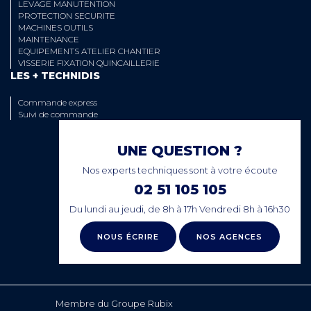
LEVAGE MANUTENTION
PROTECTION SECURITE
MACHINES OUTILS
MAINTENANCE
EQUIPEMENTS ATELIER CHANTIER
VISSERIE FIXATION QUINCAILLERIE
LES + TECHNIDIS
Commande express
Suivi de commande
UNE QUESTION ?
Nos experts techniques sont à votre écoute
02 51 105 105
Du lundi au jeudi, de 8h à 17h Vendredi 8h à 16h30
NOUS ÉCRIRE
NOS AGENCES
Membre du Groupe Rubix