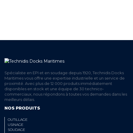
LIVRAISON
ET RETRAIT AGENCE
PAIEMENT SECURISÉ
EN LIGNE
Spécialiste en EPI et en soudage depuis 1920, Technidis Docks
Maritimes vous offre une expertise industrielle et un service de
proximité. Avec plus de 12 000 produits immédiatement
disponibles en stock et une équipe de 30 technico-
commerciaux, nous répondons à toutes vos demandes dans les
meilleurs délais.
NOS PRODUITS
OUTILLAGE
USINAGE
SOUDAGE