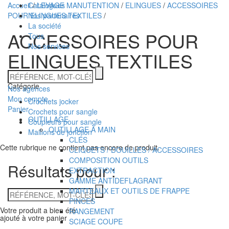
Accueil
Catalogues
/
LEVAGE MANUTENTION
/
ELINGUES
/
ACCESSOIRES
POUR ELINGUES TEXTILES
Nos partenaires
/
La société
ACCESSOIRES POUR
Tous
Nos services
ELINGUES TEXTILES
Technidis
RÉFÉRENCE,
MOT-
Catégorie
Docks
Nos agences
CLÉS
Mon compte
Crochets jocker
Maritimes
Panier
Crochets pour sangle
OUTILLAGE
Coupleurs pour sangle
OUTILLAGE À MAIN
Maillons de jonction
CLÉS
Cette rubrique ne contient pas encore de produit.
CLIQUETS / DOUILLES / ACCESSOIRES
COMPOSITION OUTILS
Résultats pour :
EXTRACTION
GAMME ANTIDEFLAGRANT
RÉFÉRENCE,
MARTEAUX ET OUTILS DE FRAPPE
MOT-
PINCES
CLÉS
Votre produit a bien été
RANGEMENT
ajouté à votre panier
SCIAGE COUPE