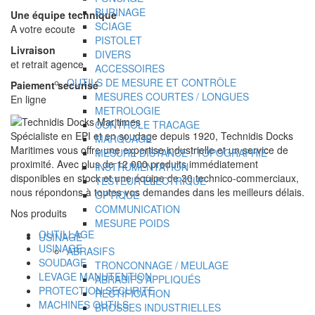
BURINAGE
Une équipe technique
SCIAGE
A votre ecoute
PISTOLET
Livraison
DIVERS
et retrait agence
ACCESSOIRES
OUTILS DE MESURE ET CONTRÔLE
Paiement securisé
MESURES COURTES / LONGUES
En ligne
METROLOGIE
CONTRÔLE TRACAGE
Spécialiste en EPI et en soudage depuis 1920, Technidis Docks
MARQUAGE
Maritimes vous offre une expertise industrielle et un service de
MESURE DISTANCE / TOPOGRAPHIE
proximité. Avec plus de 12 000 produits immédiatement
INSTRUMENTATION
disponibles en stock et une équipe de 30 technico-commerciaux,
TESTEUR ÉLECTRIQUE
nous répondons à toutes vos demandes dans les meilleurs délais.
OPTIQUE
COMMUNICATION
Nos produits
MESURE POIDS
OUTILLAGE
USINAGE
USINAGE
ABRASIFS
SOUDAGE
TRONCONNAGE / MEULAGE
LEVAGE MANUTENTION
ABRASIFS APPLIQUÉS
PROTECTION SECURITE
RECTIFICATION
MACHINES OUTILS
BROSSES INDUSTRIELLES