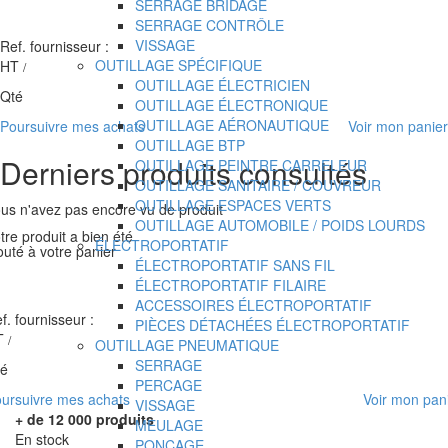
SERRAGE BRIDAGE
SERRAGE CONTRÔLE
VISSAGE
Ref. fournisseur :
OUTILLAGE SPÉCIFIQUE
HT
/
OUTILLAGE ÉLECTRICIEN
Qté
OUTILLAGE ÉLECTRONIQUE
OUTILLAGE AÉRONAUTIQUE
Poursuivre mes achats
Voir mon panier
OUTILLAGE BTP
Derniers produits consultés
OUTILLAGE PEINTRE CARRELEUR
OUTILLAGE SANITAIRE / COUVREUR
OUTILLAGE ESPACES VERTS
us n'avez pas encore vu de produit
OUTILLAGE AUTOMOBILE / POIDS LOURDS
tre produit a bien été
ÉLECTROPORTATIF
outé à votre panier
ÉLECTROPORTATIF SANS FIL
ÉLECTROPORTATIF FILAIRE
ACCESSOIRES ÉLECTROPORTATIF
f. fournisseur :
PIÈCES DÉTACHÉES ÉLECTROPORTATIF
T
/
OUTILLAGE PNEUMATIQUE
SERRAGE
té
PERCAGE
ursuivre mes achats
Voir mon pan
VISSAGE
+ de 12 000 produits
MEULAGE
En stock
PONCAGE