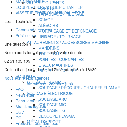
MAINTENANCE
OUTILS COUPANTS
EQUIPEMENTS ATELIER CHANTIER
FORÊTS
VISSERIE FIXATION QUINCAILLERIE
TARAUDAGE / FILETAGE
SCIAGE
Les + Technidis
ALÉSOIRS
Commande express
MORTAISAGE ET DEFONCAGE
Suivi de commande
USINAGE / TOURNAGE
ATTACHEMENTS / ACCESSOIRES MACHINE
Une question ?
MANDRINS
Nos experts techniques sont à votre écoute
PORTE OUTILS
POINTES TOURNANTES
02 51 105 105
ETAUX MACHINES
Du lundi au jeudi, de 8h à 17h Vendredi 8h à 16h30
PIECES DETACHEES
SOUDAGE
Nous écrire
Nos agences
SOUDAGE FLAMME
Membre du Groupe Rubix
SOUDAGE / DÉCOUPE / CHAUFFE FLAMME
FAQ
SOUDAGE ÉLECTRIQUE
Newsletter
SOUDAGE ARC
Recrutement
SOUDAGE MIG
Mentions légales
SOUDAGE TIG
CGV
DECOUPE PLASMA
CGU
MÉTAL D'APPORT
Protection des données