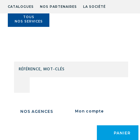
CATALOGUES
NOS PARTENAIRES
LA SOCIÉTÉ
TOUS
NOS SERVICES
Technidis
Docks
Maritimes
RÉFÉ
MOT
Accueil
/
LEVAGE MANUTENTION
/
EQUILIBRAGE DE CHARGE
/
CLÉS
ÉQUILIBREURS DE CHARGE
/
Poids léger
/
POIDS LÉGER
Mon compte
NOS AGENCES
PANIER