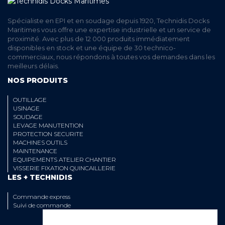
Spécialiste en EPI et en soudage depuis 1920, Technidis Docks
Maritimes vous offre une expertise industrielle et un service de
proximité. Avec plus de 12 000 produits immédiatement
disponibles en stock et une équipe de 30 technico-
commerciaux, nous répondons à toutes vos demandes dans les
meilleurs délais.
NOS PRODUITS
OUTILLAGE
USINAGE
SOUDAGE
LEVAGE MANUTENTION
PROTECTION SECURITE
MACHINES OUTILS
MAINTENANCE
EQUIPEMENTS ATELIER CHANTIER
VISSERIE FIXATION QUINCAILLERIE
LES + TECHNIDIS
Commande express
Suivi de commande