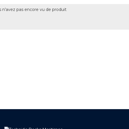
 n'avez pas encore vu de produit
+ DE 12 000 PRODUITS
EN STOCK
UNE ÉQUIPE TECHNIQUE
A VOTRE ECOUTE
LIVRAISON
ET RETRAIT AGENCE
PAIEMENT SECURISÉ
EN LIGNE