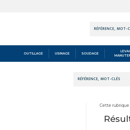
Technidis
Docks
Maritimes
LEVA
OUTILLAGE
USINAGE
SOUDAGE
MANUTE
Technidis
Accueil
/
LEVAGE MANUTENTION
/
EQUILIBRAGE DE CHARGE
/
TÊT
POUR CÂBLES
Docks
Maritimes
Cette rubrique
Résult