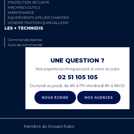
PROTECTION SECURITE
MACHINES OUTILS
MAINTENANCE
EQUIPEMENTS ATELIER CHANTIER
VISSERIE FIXATION QUINCAILLERIE
LES + TECHNIDIS
Commande express
Suivi de commande
UNE QUESTION ?
Nos experts techniques sont à votre écoute
02 51 105 105
Du lundi au jeudi, de 8h à 17h Vendredi 8h à 16h30
NOUS ÉCRIRE
NOS AGENCES
Membre du Groupe Rubix