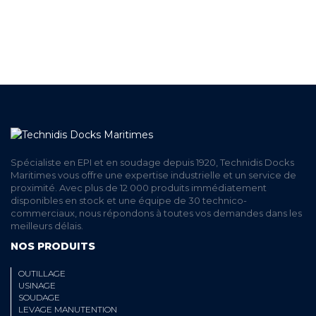
ET RETRAIT AGENCE
PAIEMENT SECURISÉ
EN LIGNE
Spécialiste en EPI et en soudage depuis 1920, Technidis Docks
Maritimes vous offre une expertise industrielle et un service de
proximité. Avec plus de 12 000 produits immédiatement
disponibles en stock et une équipe de 30 technico-
commerciaux, nous répondons à toutes vos demandes dans les
meilleurs délais.
NOS PRODUITS
OUTILLAGE
USINAGE
SOUDAGE
LEVAGE MANUTENTION