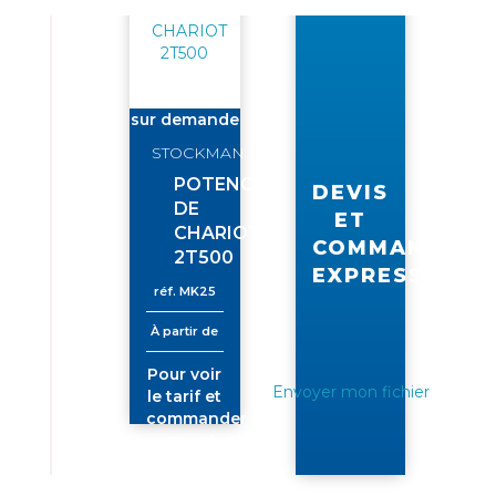
sur demande
STOCKMAN
POTENCE
DEVIS
DE
ET
CHARIOT
COMMANDE
2T500
EXPRESS
réf.
MK25
À partir de
Pour voir
Envoyer mon fichier
le tarif et
commander
connectez-
vous