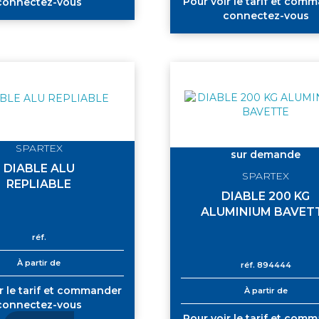
Pour voir le tarif et com
connectez-vous
connectez-vous
SPARTEX
sur demande
DIABLE ALU
SPARTEX
REPLIABLE
DIABLE 200 KG
ALUMINIUM BAVET
réf.
À partir de
réf.
894444
r le tarif et commander
À partir de
connectez-vous
Pour voir le tarif et com