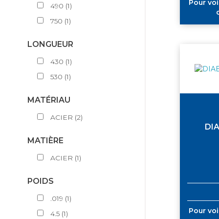
Pour voi
490
(
1
)
750
(
1
)
LONGUEUR
430
(
1
)
530
(
1
)
MATÉRIAU
ACIER
(
2
)
DI
MATIÈRE
ACIER
(
1
)
POIDS
.019
(
1
)
Pour voi
4.5
(
1
)