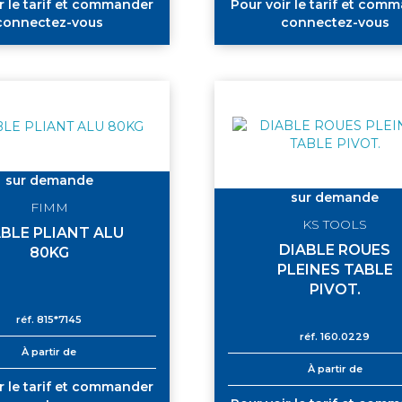
r le tarif et commander
Pour voir le tarif et com
connectez-vous
connectez-vous
sur demande
sur demande
FIMM
KS TOOLS
ABLE PLIANT ALU
DIABLE ROUES
80KG
PLEINES TABLE
PIVOT.
réf.
815*7145
réf.
160.0229
À partir de
À partir de
r le tarif et commander