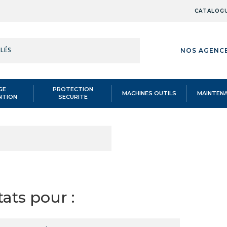
CATALOG
RÉFÉRENCE,
NOS AGENC
MOT-
CLÉS
GE
PROTECTION
MACHINES OUTILS
MAINTEN
NTION
SECURITE
CHARIOT / DIABLE
/
Chariot / Diable
/
RÉFÉRENCE,
MOT-
CLÉS
ats pour :
RÉFÉRENCE,