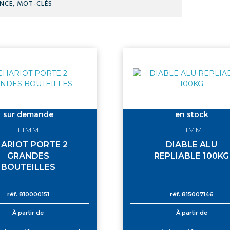
MOT-
CLÉS
sur demande
en stock
FIMM
FIMM
ARIOT PORTE 2
DIABLE ALU
GRANDES
REPLIABLE 100KG
BOUTEILLES
réf.
810000151
réf.
815007146
À partir de
À partir de