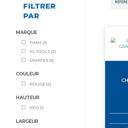
FILTRER
PAR
MARQUE
FIMM
(
3
)
KS TOOLS
(
2
)
SPARTEX
(
5
)
COULEUR
CH
ROUGE
(
2
)
HAUTEUR
1090
(
1
)
LARGEUR