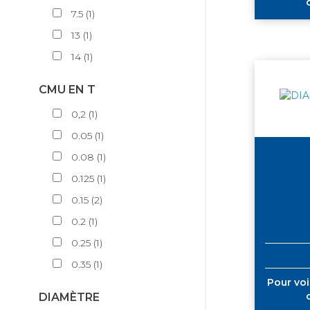
7.5
(
1
)
13
(
1
)
14
(
1
)
CMU EN T
0,2
(
1
)
0.05
(
1
)
0.08
(
1
)
0.125
(
1
)
0.15
(
2
)
0.2
(
1
)
0.25
(
1
)
0.35
(
1
)
Pour voi
DIAMÈTRE