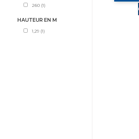
260
(
1
)
HAUTEUR EN M
1,29
(
1
)