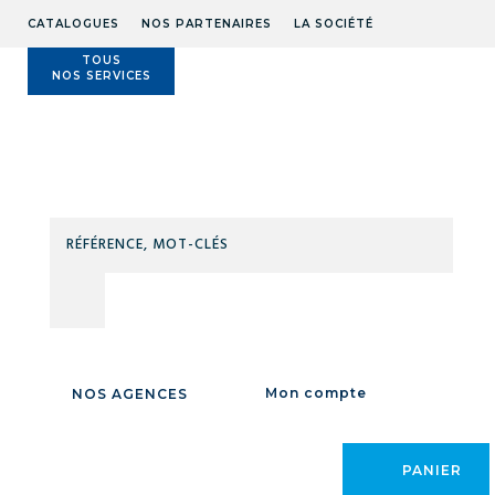
CATALOGUES
NOS PARTENAIRES
LA SOCIÉTÉ
TOUS
NOS SERVICES
Technidis
Docks
Maritimes
RÉFÉ
MOT
Accueil
/
LEVAGE MANUTENTION
/
MANUTENTION AU SOL
/
ROLL /
CLÉS
CHARIOT / DIABLE
/
Roll
/
ROLL
Mon compte
NOS AGENCES
PANIER