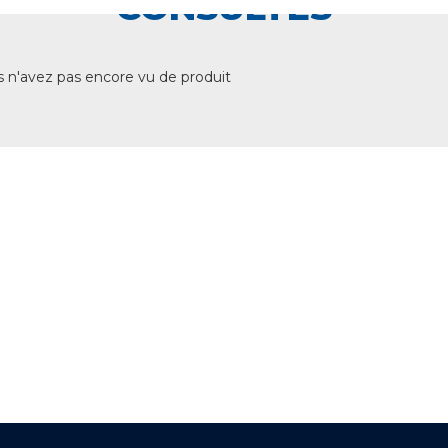
CONSULTÉS
 n'avez pas encore vu de produit
+ DE 12 000 PRODUITS
EN STOCK
UNE ÉQUIPE TECHNIQUE
A VOTRE ECOUTE
LIVRAISON
ET RETRAIT AGENCE
PAIEMENT SECURISÉ
EN LIGNE