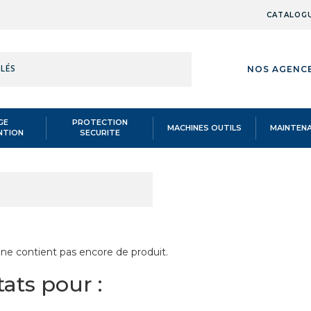
CATALOG
RÉFÉRENCE,
NOS AGENC
MOT-
CLÉS
GE
PROTECTION
MACHINES OUTILS
MAINTEN
NTION
SECURITE
 ELEVATRICES
/
Electriques fixes double ciseaux
/
RÉFÉRENCE,
S DOUBLE CISEAUX
MOT-
CLÉS
 ne contient pas encore de produit.
ats pour :