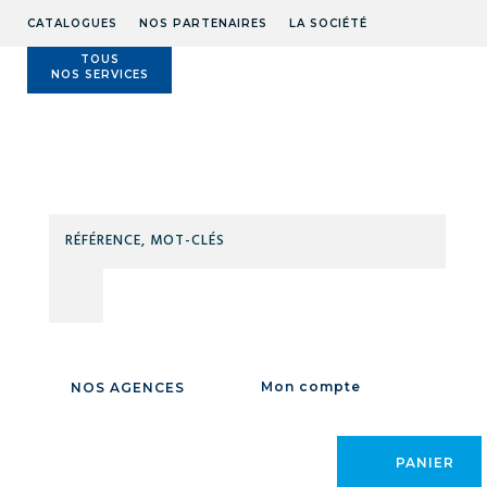
CATALOGUES
NOS PARTENAIRES
LA SOCIÉTÉ
TOUS
NOS SERVICES
Technidis
Docks
Maritimes
RÉFÉ
MOT
Accueil
/
LEVAGE MANUTENTION
/
MANUTENTION AU SOL
/
TABLES
CLÉS
ELEVATRICES
/
Electriques fixes
/
ELECTRIQUES
FIXES
Mon compte
NOS AGENCES
PANIER