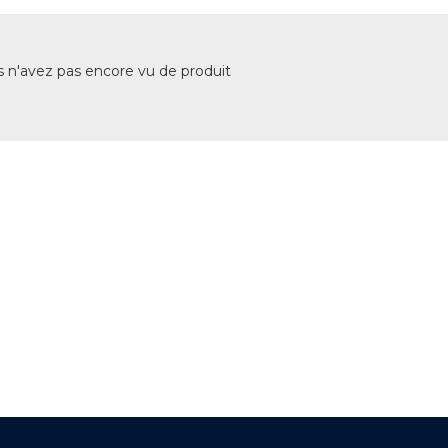
CONSULTÉS
 n'avez pas encore vu de produit
+ DE 12 000 PRODUITS
EN STOCK
UNE ÉQUIPE TECHNIQUE
A VOTRE ECOUTE
LIVRAISON
ET RETRAIT AGENCE
PAIEMENT SECURISÉ
EN LIGNE