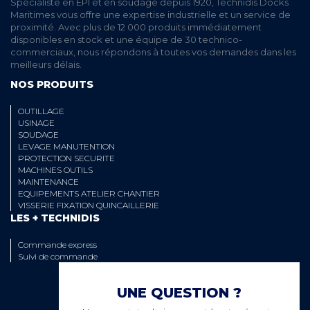
Spécialiste en EPI et en soudage depuis 1920, Technidis Docks
Maritimes vous offre une expertise industrielle et un service de
proximité. Avec plus de 12 000 produits immédiatement
disponibles en stock et une équipe de 30 technico-
commerciaux, nous répondons à toutes vos demandes dans les
meilleurs délais.
NOS PRODUITS
OUTILLAGE
USINAGE
SOUDAGE
LEVAGE MANUTENTION
PROTECTION SECURITE
MACHINES OUTILS
MAINTENANCE
EQUIPEMENTS ATELIER CHANTIER
VISSERIE FIXATION QUINCAILLERIE
LES + TECHNIDIS
Commande express
Suivi de commande
UNE QUESTION ?