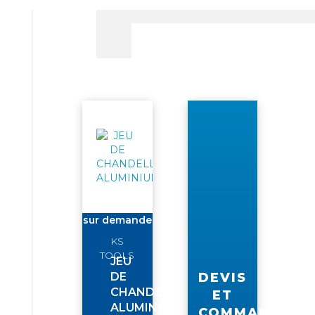
sur demande
KS
TOOLS
JEU
DE
DEVIS
CHANDELLES
ET
ALUMINIUM
COMMANDE