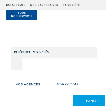
CATALOGUES
NOS PARTENAIRES
LA SOCIÉTÉ
TOUS
NOS SERVICES
Technidis
Docks
Maritimes
RÉFÉ
MOT
Accueil
/
LEVAGE MANUTENTION
/
MANUTENTION AU SOL
/
VERINS
CLÉS
CHANDELLES
/
VERINS
CHANDELLES
Mon compte
NOS AGENCES
PANIER