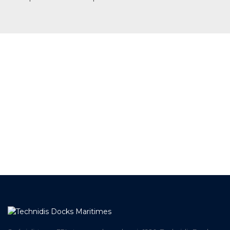
+ DE 12 000 PRODUITS
EN STOCK
UNE ÉQUIPE TECHNIQUE
A VOTRE ECOUTE
LIVRAISON
ET RETRAIT AGENCE
PAIEMENT SECURISÉ
EN LIGNE