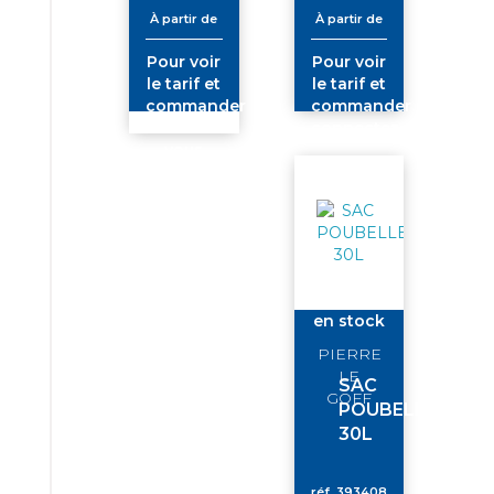
À partir de
À partir de
Pour voir
Pour voir
le tarif et
le tarif et
commander
commander
connectez-
connectez-
vous
vous
en stock
PIERRE
LE
SAC
GOFF
POUBELLE
30L
réf.
393408