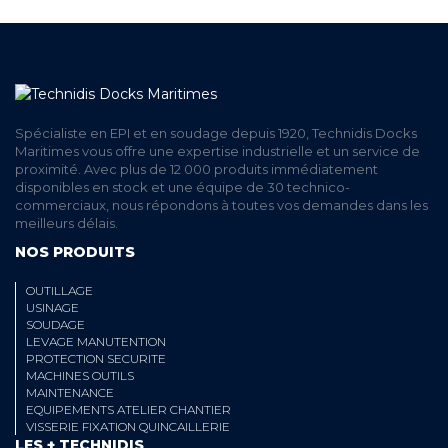
Spécialiste en EPI et en soudage depuis 1920, Technidis Docks
Maritimes vous offre une expertise industrielle et un service de
proximité. Avec plus de 12 000 produits immédiatement
disponibles en stock et une équipe de 30 technico-
commerciaux, nous répondons à toutes vos demandes dans les
meilleurs délais.
NOS PRODUITS
OUTILLAGE
USINAGE
SOUDAGE
LEVAGE MANUTENTION
PROTECTION SECURITE
MACHINES OUTILS
MAINTENANCE
EQUIPEMENTS ATELIER CHANTIER
VISSERIE FIXATION QUINCAILLERIE
LES + TECHNIDIS