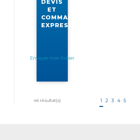
DEVIS
ET
COMMANDE
EXPRESS
Envoyer mon fichier
46
résultat(s)
1
2
3
4
5