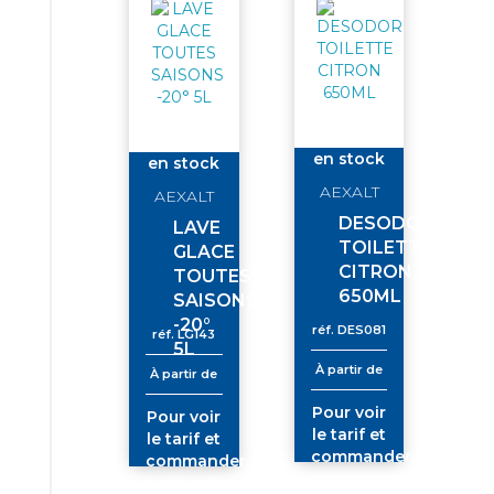
en stock
en stock
AEXALT
AEXALT
DESODORISANT
LAVE
TOILETTE
GLACE
CITRON
TOUTES
650ML
SAISONS
-20°
réf.
DES081
réf.
LG143
5L
À partir de
À partir de
Pour voir
Pour voir
le tarif et
le tarif et
commander
commander
connectez-
connectez-