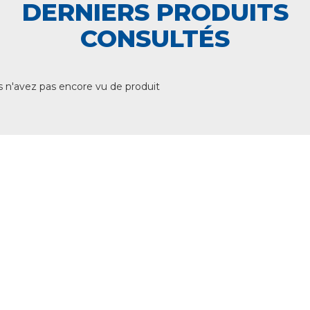
DERNIERS PRODUITS
CONSULTÉS
 n'avez pas encore vu de produit
+ DE 12 000 PRODUITS
EN STOCK
UNE ÉQUIPE TECHNIQUE
A VOTRE ECOUTE
LIVRAISON
ET RETRAIT AGENCE
PAIEMENT SECURISÉ
EN LIGNE