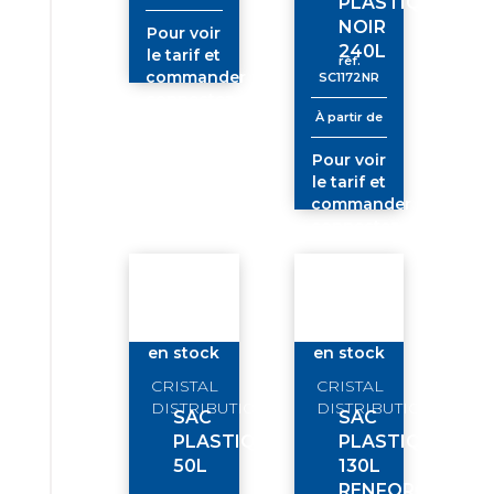
PLASTIQUE
NOIR
Pour voir
240L
le tarif et
réf.
commander
SC1172NR
connectez-
À partir de
vous
Pour voir
le tarif et
commander
connectez-
vous
en stock
en stock
CRISTAL
CRISTAL
DISTRIBUTION/TIO
DISTRIBUTION/TIO
SAC
SAC
PLASTIQUE
PLASTIQUE
50L
130L
RENFORCE