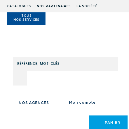
CATALOGUES
NOS PARTENAIRES
LA SOCIÉTÉ
TOUS
NOS SERVICES
Technidis
Docks
Maritimes
RÉFÉ
MOT
Accueil
/
MAINTENANCE
/
DROGUERIE
/
ENTRETIEN
/
CLÉS
ENTRETIEN
Mon compte
NOS AGENCES
CATÉGORIE
Nettoyants ménagers / Consommables nettoyage
PANIER