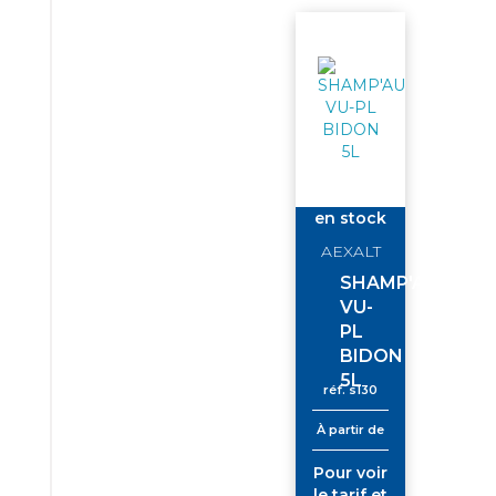
vous
vous
en stock
AEXALT
SHAMP'AUTO
VU-
PL
BIDON
5L
réf.
s130
À partir de
Pour voir
le tarif et