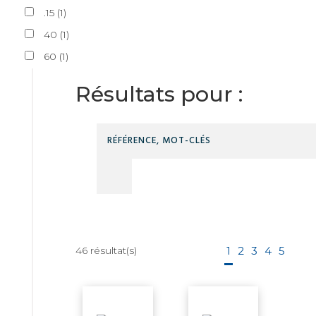
.15
(
1
)
40
(
1
)
60
(
1
)
Résultats pour :
46
résultat(s)
1
2
3
4
5