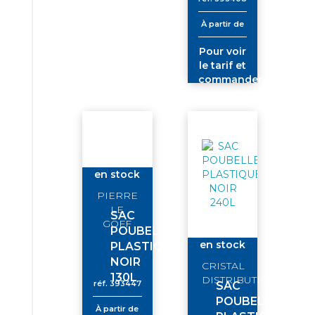
À partir de
Pour voir
le tarif et
commander
connectez-
vous
en stock
PIERRE
LE
SAC
GOFF
POUBELLE
en stock
PLASTIQUE
NOIR
CRISTAL
130L
DISTRIBUTION/TIO
réf.
393447
SAC
POUBELLE
À partir de