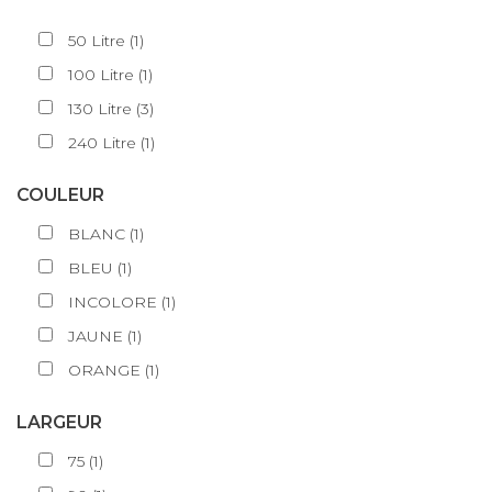
30
Litre
(
1
)
50
Litre
(
1
)
100
Litre
(
1
)
130
Litre
(
3
)
240
Litre
(
1
)
COULEUR
BLANC
(
1
)
BLEU
(
1
)
INCOLORE
(
1
)
JAUNE
(
1
)
ORANGE
(
1
)
LARGEUR
75
(
1
)