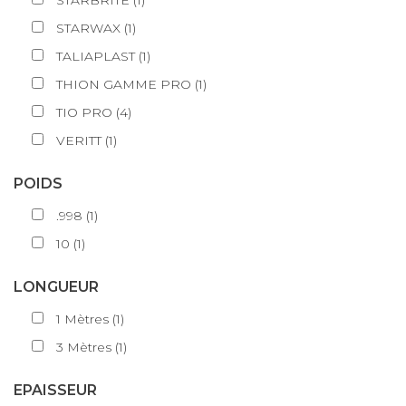
STARBRITE
(
1
)
STARWAX
(
1
)
TALIAPLAST
(
1
)
THION GAMME PRO
(
1
)
TIO PRO
(
4
)
VERITT
(
1
)
POIDS
.998
(
1
)
10
(
1
)
LONGUEUR
1
Mètres
(
1
)
3
Mètres
(
1
)
EPAISSEUR