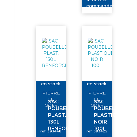
commander
connectez-
vous
en stock
en stock
PIERRE
PIERRE
LE
LE
SAC
SAC
GOFF
GOFF
POUBELLE
POUBELLE
PLAST.
PLASTIQUE
130L
NOIR
RENFORCE
100L
réf.
393448
réf.
393425