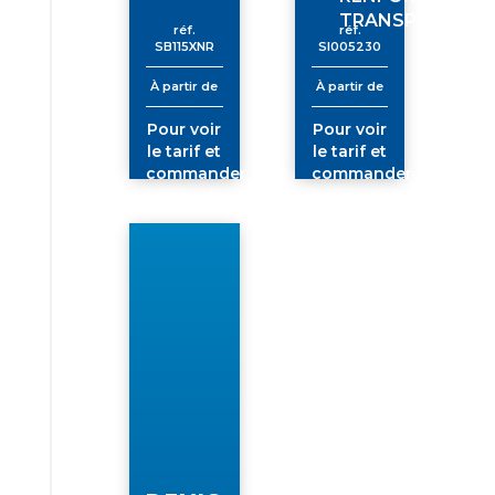
TRANSP
réf.
réf.
SB115XNR
SI005230
À partir de
À partir de
Pour voir
Pour voir
le tarif et
le tarif et
commander
commander
connectez-
connectez-
vous
vous