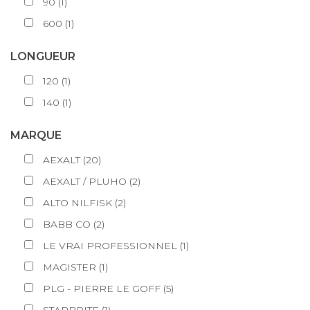
90
(
1
)
600
(
1
)
LONGUEUR
120
(
1
)
140
(
1
)
MARQUE
AEXALT
(
20
)
AEXALT / PLUHO
(
2
)
ALTO NILFISK
(
2
)
BABB CO
(
2
)
LE VRAI PROFESSIONNEL
(
1
)
MAGISTER
(
1
)
PLG - PIERRE LE GOFF
(
5
)