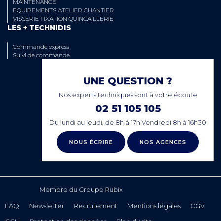
MAINTENANCE
EQUIPEMENTS ATELIER CHANTIER
VISSERIE FIXATION QUINCAILLERIE
LES + TECHNIDIS
Commande express
Suivi de commande
UNE QUESTION ?
Nos experts techniques sont à votre écoute
02 51 105 105
Du lundi au jeudi, de 8h à 17h Vendredi 8h à 16h30
NOUS ÉCRIRE
NOS AGENCES
Membre du Groupe Rubix
FAQ
Newsletter
Recrutement
Mentions légales
CGV