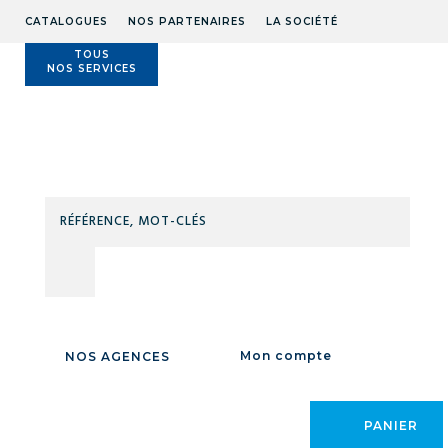
CATALOGUES
NOS PARTENAIRES
LA SOCIÉTÉ
TOUS
NOS SERVICES
Technidis
Docks
Maritimes
RÉFÉ
MOT
Accueil
/
MAINTENANCE
/
PRODUITS ASSEMBLAGE
/
ADHESIFS
/
CLÉS
Emballages / De masque / De fixation
/
EMBALLAGES / DE
MASQUE / DE
Mon compte
NOS AGENCES
FIXATION
PANIER