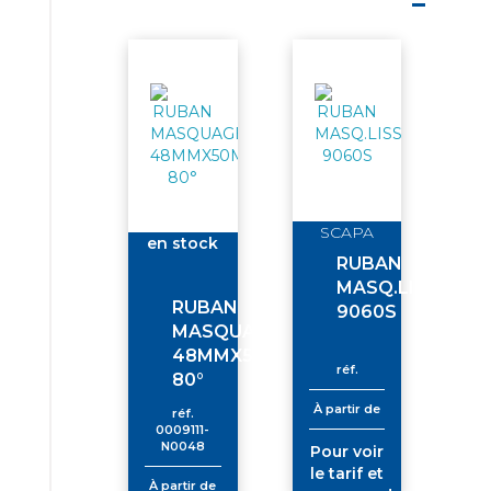
SCAPA
en stock
RUBAN
MASQ.LISSE
RUBAN
9060S
MASQUAGE
48MMX50M
réf.
80°
À partir de
réf.
0009111-
N0048
Pour voir
le tarif et
À partir de