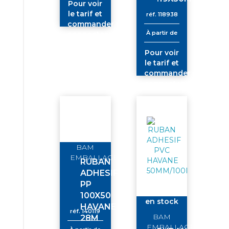
Pour voir
le tarif et
réf.
118938
commander
À partir de
connectez-
vous
Pour voir
le tarif et
commander
connectez-
vous
BAM
EMBALLAGE
RUBAN
ADHESIF
PP
100X50
en stock
HAVANE
réf.
140119
BAM
28M
EMBALLAGE