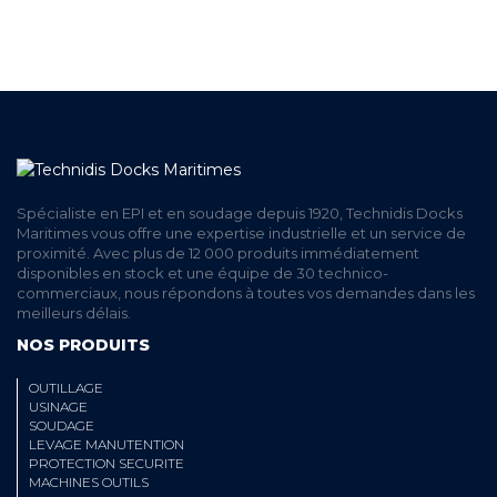
EN LIGNE
Spécialiste en EPI et en soudage depuis 1920, Technidis Docks
Maritimes vous offre une expertise industrielle et un service de
proximité. Avec plus de 12 000 produits immédiatement
disponibles en stock et une équipe de 30 technico-
commerciaux, nous répondons à toutes vos demandes dans les
meilleurs délais.
NOS PRODUITS
OUTILLAGE
USINAGE
SOUDAGE
LEVAGE MANUTENTION
PROTECTION SECURITE
MACHINES OUTILS