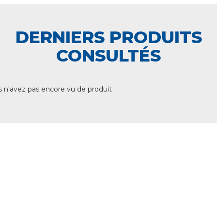
DERNIERS PRODUITS
CONSULTÉS
 n'avez pas encore vu de produit
+ DE 12 000 PRODUITS
EN STOCK
UNE ÉQUIPE TECHNIQUE
A VOTRE ECOUTE
LIVRAISON
ET RETRAIT AGENCE
PAIEMENT SECURISÉ