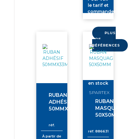
le tarif et
commander
connectez-
vous
PLUS
DE
RÉFÉRENCES
en stock
SPARTEX
RUBAN
RUBAN
ADHÉSIF
MASQUAGE
50MMX33MM
50X50MM
réf.
réf.
886631
À partir de