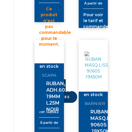
À partir de
Ce
produit
Pour voir
n'est
le tarif et
pas
commander
commandable
connectez-
pour le
vous
moment.
Pour voir
le tarif et
commander
en stock
connectez-
SCAPA
vous
RUBAN
PLUS
ADH.6022
DE
en stock
19MM
RÉFÉRENCES
L25M
BARNIER
NOIR
RUBAN
réf.
148562
MASQ.LISSE
À partir de
9060S
.19X50M