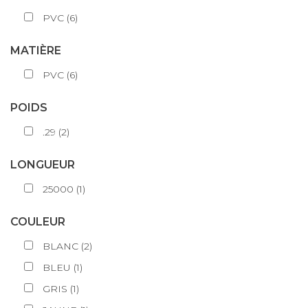
PVC
(
6
)
MATIÈRE
PVC
(
6
)
POIDS
.29
(
2
)
LONGUEUR
25000
(
1
)
COULEUR
BLANC
(
2
)
BLEU
(
1
)
GRIS
(
1
)