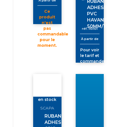
À partir de
RUBAN
ADHESIF
Ce
PVC
produit
HAVANE
n'est
50MM/100M
pas
réf.
110101
commandable
À partir de
pour le
moment.
Pour voir
Pour voir
le tarif et
le tarif et
commander
commander
connectez-
connectez-
vous
vous
en stock
SCAPA
RUBAN
ADHES