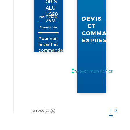
GRIS
ALU
LG50
réf.
116625
DEVIS
25M
ET
À partir de
COMMANDE
Pour voir
EXPRESS
le tarif et
commander
connectez-
vous
Envoyer mon fichier
16
résultat(s)
1
2