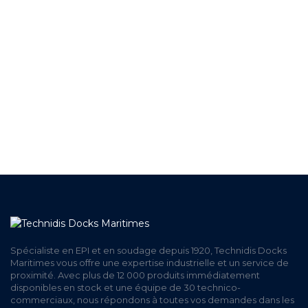
+ DE 12 000 PRODUITS
EN STOCK
UNE ÉQUIPE TECHNIQUE
A VOTRE ECOUTE
LIVRAISON
ET RETRAIT AGENCE
PAIEMENT SECURISÉ
EN LIGNE
Spécialiste en EPI et en soudage depuis 1920, Technidis Docks
Maritimes vous offre une expertise industrielle et un service de
proximité. Avec plus de 12 000 produits immédiatement
disponibles en stock et une équipe de 30 technico-
commerciaux, nous répondons à toutes vos demandes dans les