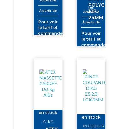
AA0024A
POLYG.
réf.
À partir de
12P
AH0024A
24MM
Pour voir
À partir de
le tarif et
commander
Pour voir
connectez-
le tarif et
vous
commander
connectez-
vous
en stock
en stock
ATEX
ROEBUCK