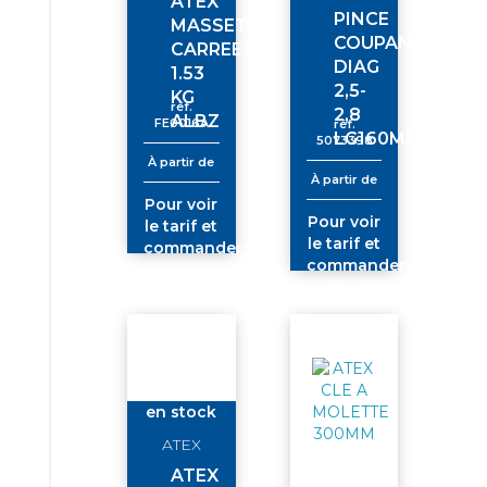
ATEX
PINCE
MASSETTE
COUPANTE
CARREE
DIAG
1.53
2,5-
KG
réf.
2,8
ALBZ
FE0016A
réf.
LG160MM
5073398
À partir de
À partir de
Pour voir
Pour voir
le tarif et
le tarif et
commander
commander
connectez-
connectez-
vous
vous
en stock
ATEX
ATEX