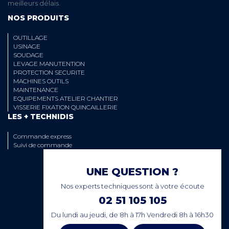
meilleurs délais.
NOS PRODUITS
OUTILLAGE
USINAGE
SOUDAGE
LEVAGE MANUTENTION
PROTECTION SECURITE
MACHINES OUTILS
MAINTENANCE
EQUIPEMENTS ATELIER CHANTIER
VISSERIE FIXATION QUINCAILLERIE
LES + TECHNIDIS
Commande express
Suivi de commande
UNE QUESTION ?
Nos experts techniques sont à votre écoute
02 51 105 105
Du lundi au jeudi, de 8h à 17h Vendredi 8h à 16h30