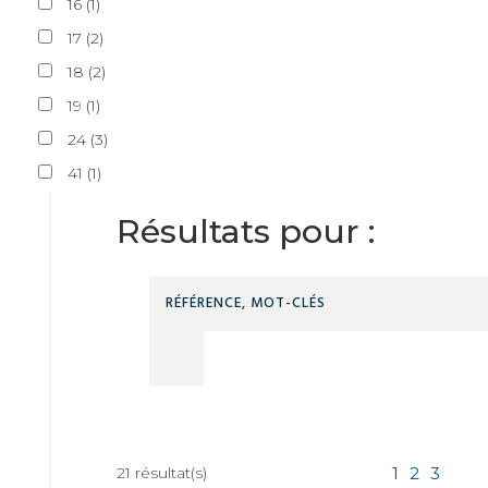
16
(
1
)
17
(
2
)
18
(
2
)
19
(
1
)
24
(
3
)
41
(
1
)
Résultats pour :
21
résultat(s)
1
2
3