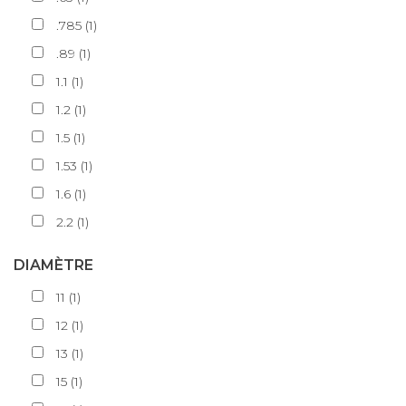
.785
(
1
)
.89
(
1
)
1.1
(
1
)
1.2
(
1
)
1.5
(
1
)
1.53
(
1
)
1.6
(
1
)
2.2
(
1
)
DIAMÈTRE
11
(
1
)
12
(
1
)
13
(
1
)
15
(
1
)