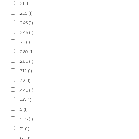
.21
(
1
)
.235
(
1
)
.245
(
1
)
.246
(
1
)
.25
(
1
)
.268
(
1
)
.285
(
1
)
.312
(
1
)
.32
(
1
)
.445
(
1
)
.48
(
1
)
.5
(
1
)
.505
(
1
)
.51
(
1
)
.63
(
1
)