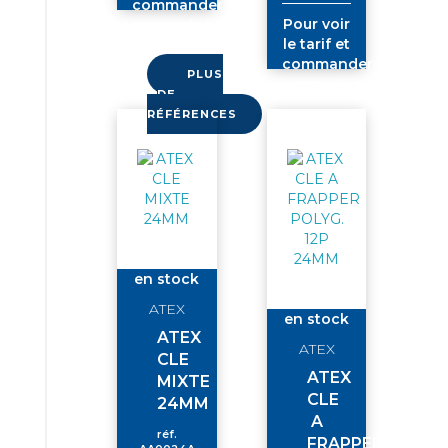
commander
Pour voir
connectez-
le tarif et
vous
commander
PLUS
connectez-
DE
vous
RÉFÉRENCES
en stock
ATEX
en stock
ATEX
ATEX
CLE
ATEX
MIXTE
CLE
24MM
A
réf.
FRAPPER