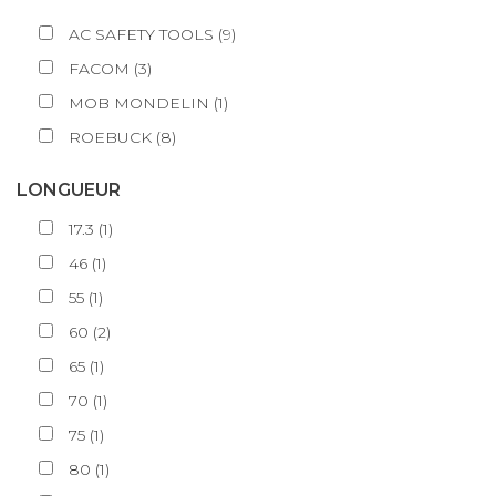
AC SAFETY TOOLS
(
9
)
FACOM
(
3
)
MOB MONDELIN
(
1
)
ROEBUCK
(
8
)
LONGUEUR
17.3
(
1
)
46
(
1
)
55
(
1
)
60
(
2
)
65
(
1
)
70
(
1
)
75
(
1
)
80
(
1
)