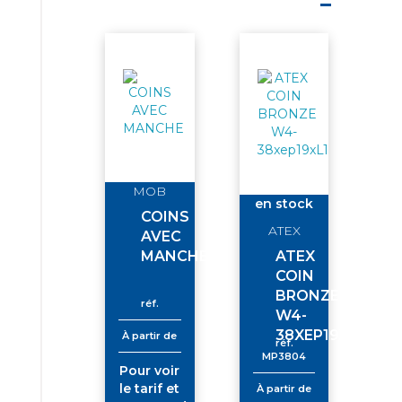
MOB
en stock
COINS
ATEX
AVEC
MANCHE
ATEX
COIN
BRONZE
réf.
W4-
38XEP19XL150
À partir de
réf.
MP3804
Pour voir
le tarif et
À partir de