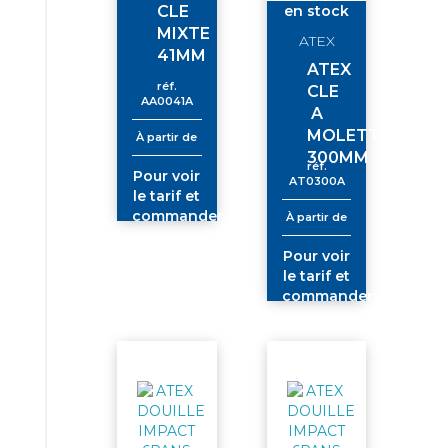
CLE
en stock
MIXTE
ATEX
41MM
ATEX
réf.
CLE
AA0041A
A
MOLETTE
À partir de
300MM
réf.
Pour voir
AT0300A
le tarif et
commander
À partir de
connectez-
vous
Pour voir
le tarif et
commander
connectez-
vous