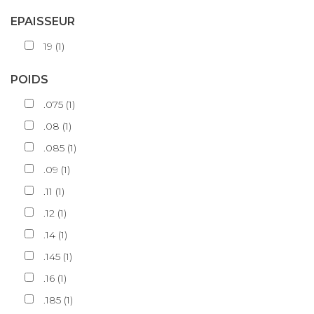
EPAISSEUR
19
(
1
)
POIDS
.075
(
1
)
.08
(
1
)
.085
(
1
)
.09
(
1
)
.11
(
1
)
.12
(
1
)
.14
(
1
)
.145
(
1
)
.16
(
1
)
.185
(
1
)