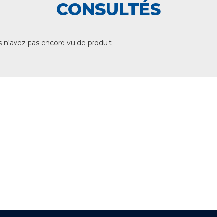
CONSULTÉS
 n'avez pas encore vu de produit
+ DE 12 000 PRODUITS
EN STOCK
UNE ÉQUIPE TECHNIQUE
A VOTRE ECOUTE
LIVRAISON
ET RETRAIT AGENCE
PAIEMENT SECURISÉ
EN LIGNE