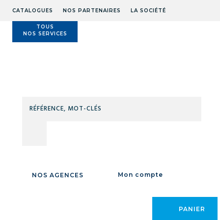
CATALOGUES
NOS PARTENAIRES
LA SOCIÉTÉ
TOUS
NOS SERVICES
Technidis
Docks
Maritimes
RÉFÉ
MOT
Accueil
/
OUTILLAGE
/
OUTILLAGE À MAIN
/
VISSAGE
/
Tournevis à cliquet
CLÉS
/ Tournevis à frapper
/
TOURNEVIS À
CLIQUET /
Mon compte
NOS AGENCES
TOURNEVIS À
FRAPPER
PANIER