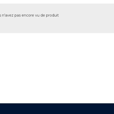
 n'avez pas encore vu de produit
+ DE 12 000 PRODUITS
EN STOCK
UNE ÉQUIPE TECHNIQUE
A VOTRE ECOUTE
LIVRAISON
ET RETRAIT AGENCE
PAIEMENT SECURISÉ
EN LIGNE