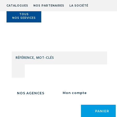
CATALOGUES
NOS PARTENAIRES
LA SOCIÉTÉ
TOUS
NOS SERVICES
Technidis
Docks
Maritimes
RÉFÉ
MOT
Accueil
/
OUTILLAGE
/
OUTILLAGE PNEUMATIQUE
/
VISSAGE
/
Visseuses
/
CLÉS
VISSEUSES
Mon compte
NOS AGENCES
PANIER