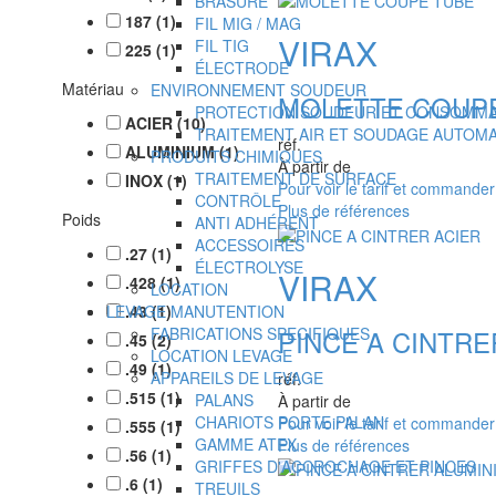
BRASURE
187
(
1
)
FIL MIG / MAG
VIRAX
FIL TIG
225
(
1
)
ÉLECTRODE
Matériau
ENVIRONNEMENT SOUDEUR
MOLETTE COUP
PROTECTION SOUDEUR ET CONSOMM
ACIER
(
10
)
TRAITEMENT AIR ET SOUDAGE AUTOM
réf.
ALUMINIUM
(
1
)
PRODUITS CHIMIQUES
À partir de
TRAITEMENT DE SURFACE
INOX
(
1
)
Pour voir le tarif et commande
CONTRÔLE
Plus de références
Poids
ANTI ADHÉRENT
ACCESSOIRES
.27
(
1
)
ÉLECTROLYSE
VIRAX
.428
(
1
)
LOCATION
LEVAGE MANUTENTION
.43
(
1
)
PINCE A CINTRE
FABRICATIONS SPECIFIQUES
.45
(
2
)
LOCATION LEVAGE
.49
(
1
)
APPAREILS DE LEVAGE
réf.
.515
(
1
)
PALANS
À partir de
CHARIOTS PORTE PALAN
Pour voir le tarif et commande
.555
(
1
)
GAMME ATEX
Plus de références
.56
(
1
)
GRIFFES D'ACCROCHAGE ET PINCES
.6
(
1
)
TREUILS