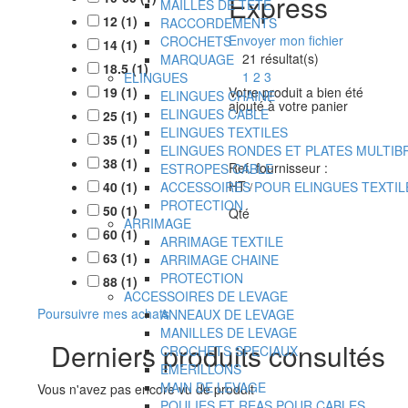
Express
MAILLES DE TETE
12
(
1
)
RACCORDEMENTS
Envoyer mon fichier
CROCHETS
14
(
1
)
21
résultat(s)
MARQUAGE
18.5
(
1
)
1
2
3
ELINGUES
19
(
1
)
Votre produit a bien été
ELINGUES CHAINE
ajouté à votre panier
ELINGUES CABLE
25
(
1
)
ELINGUES TEXTILES
35
(
1
)
ELINGUES RONDES ET PLATES MULTIB
38
(
1
)
Ref. fournisseur :
ESTROPES CABLE
HT
40
(
1
)
ACCESSOIRES POUR ELINGUES TEXTIL
/
PROTECTION
50
(
1
)
Qté
ARRIMAGE
60
(
1
)
ARRIMAGE TEXTILE
63
(
1
)
ARRIMAGE CHAINE
PROTECTION
88
(
1
)
ACCESSOIRES DE LEVAGE
Poursuivre mes achats
ANNEAUX DE LEVAGE
MANILLES DE LEVAGE
Derniers produits consultés
CROCHETS SPECIAUX
EMERILLONS
MAIN DE LEVAGE
Vous n'avez pas encore vu de produit
POULIES ET REAS POUR CABLES