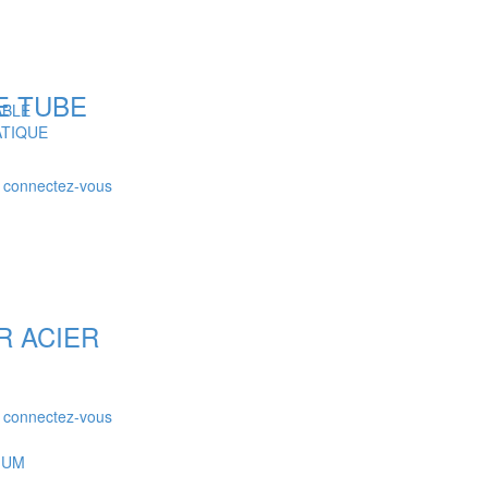
E TUBE
ABLE
ATIQUE
r connectez-vous
R ACIER
r connectez-vous