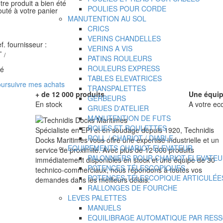
tre produit a bien été
POULIES POUR CORDE
outé à votre panier
MANUTENTION AU SOL
CRICS
VERINS CHANDELLES
f. fournisseur :
VERINS A VIS
T
/
PATINS ROULEURS
ROULEURS EXPRESS
té
TABLES ELEVATRICES
ursuivre mes achats
TRANSPALETTES
+ de 12 000 produits
Une équip
GERBEURS
En stock
A votre ec
GRUES D'ATELIER
MANUTENTION DE FUTS
ROUES ET ROULETTES
Spécialiste en EPI et en soudage depuis 1920, Technidis
ROLL / CHARIOT / DIABLE
Docks Maritimes vous offre une expertise industrielle et un
EQUIPEMENTS CHARIOT ELEVATEUR
service de proximité. Avec plus de 12 000 produits
PALONNIERS POUR CHARIOT ELEVATE
immédiatement disponibles en stock et une équipe de 30
POTENCES TÉLESCOPIQUES
technico-commerciaux, nous répondons à toutes vos
POTENCES TÉLESCOPIQUE ARTICULÉE
demandes dans les meilleurs délais.
RALLONGES DE FOURCHE
LEVES PALETTES
MANUELS
EQUILIBRAGE AUTOMATIQUE PAR RES