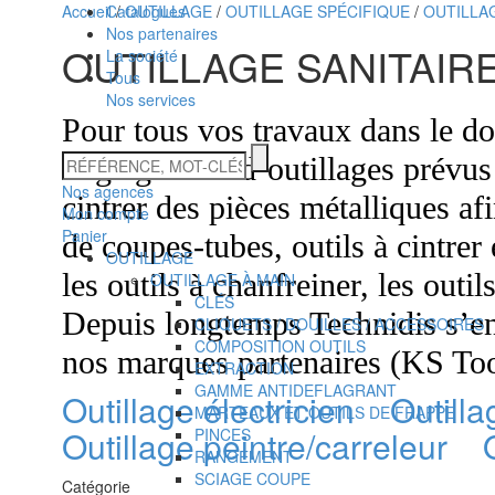
Accueil
Catalogues
/
OUTILLAGE
/
OUTILLAGE SPÉCIFIQUE
/
OUTILLA
Nos partenaires
OUTILLAGE SANITAIR
La société
Tous
Nos services
Pour tous vos travaux dans le do
Technidis
RÉFÉRENCE,
large gamme d’outillages prévus 
MOT-
Docks
Nos agences
CLÉS
cintrer des pièces métalliques af
Mon compte
Maritimes
Panier
de coupes-tubes, outils à cintrer 
OUTILLAGE
les outils à chanfreiner, les out
OUTILLAGE À MAIN
CLÉS
Depuis longtemps Technidis s’en
CLIQUETS / DOUILLES / ACCESSOIRES
COMPOSITION OUTILS
nos marques partenaires (KS Tool
EXTRACTION
GAMME ANTIDEFLAGRANT
Outillage électricien
Outilla
MARTEAUX ET OUTILS DE FRAPPE
Outillage peintre/carreleur
PINCES
RANGEMENT
SCIAGE COUPE
Catégorie