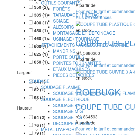
OUTILS COUPANTS
À partir de
350
(
2
)
FORÊTS
Pour voir le tarif et commande
385
(
1
)
TARAUDAGE / FILETAGE
Plus de références
SCIAGE
400
(
1
)
ALÉSOIRS
en stock
450
(
1
)
MORTAISAGE ET DEFONCAGE
460
(
1
)
USINAGE / TOURNAGE
COUPE TUBE PLA
ATTACHEMENTS / ACCESSOIRES MACHINE
600
(
1
)
MANDRINS
réf.
5680200
625
(
1
)
PORTE OUTILS
À partir de
850
(
1
)
POINTES TOURNANTES
Pour voir le tarif et commande
ETAUX MACHINES
Largeur
PIECES DETACHEES
en stock
SOUDAGE
64
(
1
)
SOUDAGE FLAMME
ROEBUCK
82
(
1
)
SOUDAGE / DÉCOUPE / CHAUFFE FLAM
93
(
1
)
SOUDAGE ÉLECTRIQUE
COUPE TUBE CU
SOUDAGE ARC
Hauteur
SOUDAGE MIG
réf.
864593
64
(
2
)
SOUDAGE TIG
À partir de
DECOUPE PLASMA
76
(
1
)
Pour voir le tarif et commande
MÉTAL D'APPORT
79
(
1
)