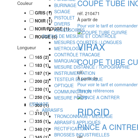
COUPE TUBE INO
Couleur
BURINAGE
SCIAGE
GRIS
(
1
)
réf.
210471
PISTOLET
À partir de
NOIR
(
1
)
DIVERS
Pour voir le tarif et commande
NOIR/ROUGE
(
1
)
ACCESSOIRES
OUTILS DE MESURE ET CONTRÔLE
ROUGE
(
5
)
MESURES COURTES / LONGUES
VIRAX
Longueur
METROLOGIE
CONTRÔLE TRACAGE
165
(
2
)
COUPE TUBE CU
MARQUAGE
183
(
1
)
MESURE DISTANCE / TOPOGRAPHIE
réf.
187
(
1
)
INSTRUMENTATION
À partir de
TESTEUR ÉLECTRIQUE
200
(
2
)
Pour voir le tarif et commande
OPTIQUE
230
(
1
)
Plus de références
COMMUNICATION
250
(
1
)
MESURE POIDS
USINAGE
300
(
1
)
RIDGID
ABRASIFS
310
(
1
)
TRONCONNAGE / MEULAGE
335
(
1
)
ABRASIFS APPLIQUÉS
PINCE A CINTRE
RECTIFICATION
340
(
1
)
BROSSES INDUSTRIELLES
345
(
1
)
réf.