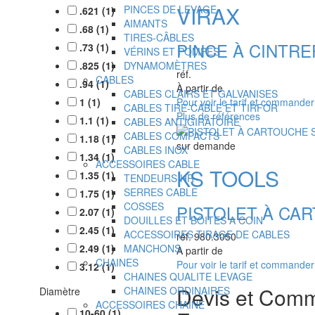
VIRAX
PINCES DE LEVAGE
.621
(
1
)
AIMANTS
.68
(
1
)
TIRES-CÂBLES
PINCE À CINTRE
.73
(
1
)
VÉRINS ET POMPES
.825
(
1
)
DYNAMOMÈTRES
réf.
CABLES
.94
(
1
)
À partir de
CABLES CLAIRS ET GALVANISES
Pour voir le tarif et commande
1
(
1
)
CABLES TIRE-CABLE ET TIRFOR
Plus de références
1.1
(
1
)
CABLES ANTIGIRATOIRE
CABLES COMPACTS
1.18
(
1
)
sur demande
CABLES INOX
1.34
(
1
)
ACCESSOIRES CABLE
KS TOOLS
1.35
(
1
)
TENDEURS HR
SERRES CABLE
1.75
(
1
)
COSSES
PISTOLET À CA
2.07
(
1
)
DOUILLES ET BOITES A COIN
2.45
(
1
)
ACCESSOIRES TIRAGE DE CABLES
réf.
980.3050
2.49
(
1
)
MANCHONS
À partir de
CHAINES
Pour voir le tarif et commande
3.12
(
1
)
CHAINES QUALITE LEVAGE
Devis et Com
CHAINES ORDINAIRES
Diamètre
ACCESSOIRES CHAINE
10-60
(
1
)