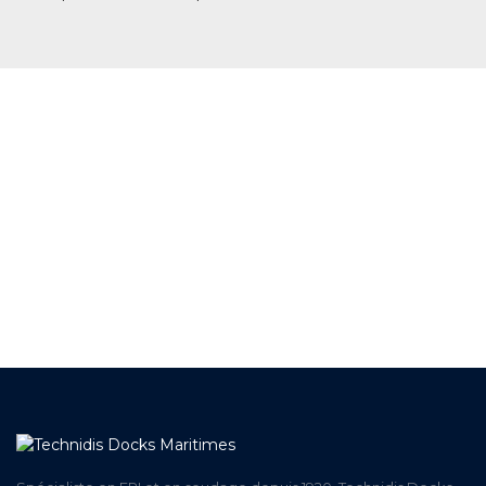
+ DE 12 000 PRODUITS
EN STOCK
UNE ÉQUIPE TECHNIQUE
A VOTRE ECOUTE
LIVRAISON
ET RETRAIT AGENCE
PAIEMENT SECURISÉ
EN LIGNE