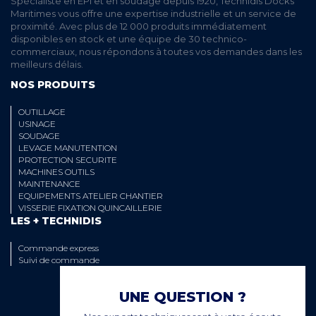
Spécialiste en EPI et en soudage depuis 1920, Technidis Docks
Maritimes vous offre une expertise industrielle et un service de
proximité. Avec plus de 12 000 produits immédiatement
disponibles en stock et une équipe de 30 technico-
commerciaux, nous répondons à toutes vos demandes dans les
meilleurs délais.
NOS PRODUITS
OUTILLAGE
USINAGE
SOUDAGE
LEVAGE MANUTENTION
PROTECTION SECURITE
MACHINES OUTILS
MAINTENANCE
EQUIPEMENTS ATELIER CHANTIER
VISSERIE FIXATION QUINCAILLERIE
LES + TECHNIDIS
Commande express
Suivi de commande
UNE QUESTION ?