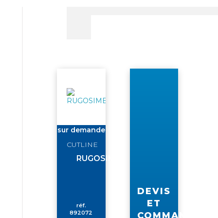
sur demande
CUTLINE
RUGOSIMETRE
DEVIS
ET
réf.
892072
COMMANDE