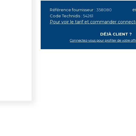
e
Référence fournisseur :
358080
Code Technidis :
54261
Pour voir le tarif et commander connec
DÉJÀ CLIENT ?
Connectez-vous pour profiter de votre off