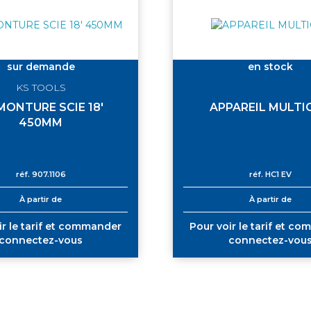
sur demande
en stock
KS TOOLS
MONTURE SCIE 18'
APPAREIL MULTI
450MM
réf.
907.1106
réf.
HC1 EV
À partir de
À partir de
ir le tarif et commander
Pour voir le tarif et c
connectez-vous
connectez-vou