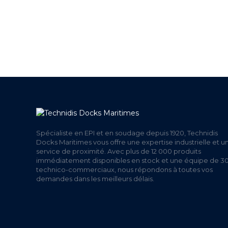
+ DE 12 000 PRODUITS
UNE
EN STOCK
Spécialiste en EPI et en soudage depuis 1920, Technidis
Docks Maritimes vous offre une expertise industrielle et u
service de proximité. Avec plus de 12 000 produits
immédiatement disponibles en stock et une équipe de 3
technico-commerciaux, nous répondons à toutes vos
demandes dans les meilleurs délais.