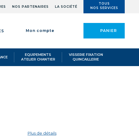
TOUS
UES
NOS PARTENAIRES
LA SOCIÉTÉ
NOS SERVICES
Mon compte
PANIER
ES
EQUIPEMENTS
VISSERIE FIXATION
ANCE
ATELIER CHANTIER
QUINCAILLERIE
PINEL N°8 LAME ACIER
/
°8 LAME ACIER
Plus de détails