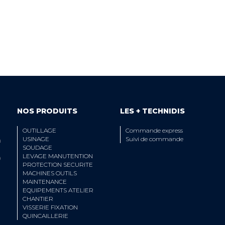
 ÉQUIPE TECHNIQUE
LIVRAISON
A VOTRE ECOUTE
ET RETRAIT AGE
NOS PRODUITS
LES + TECHNIDIS
OUTILLAGE
Commande express
USINAGE
Suivi de commande
n
SOUDAGE
LEVAGE MANUTENTION
0
PROTECTION SECURITE
MACHINES OUTILS
MAINTENANCE
EQUIPEMENTS ATELIER
CHANTIER
VISSERIE FIXATION
QUINCAILLERIE