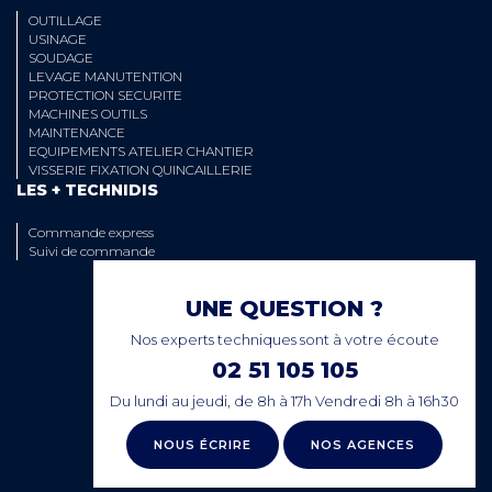
OUTILLAGE
USINAGE
SOUDAGE
LEVAGE MANUTENTION
PROTECTION SECURITE
MACHINES OUTILS
MAINTENANCE
EQUIPEMENTS ATELIER CHANTIER
VISSERIE FIXATION QUINCAILLERIE
LES + TECHNIDIS
Commande express
Suivi de commande
UNE QUESTION ?
Nos experts techniques sont à votre écoute
02 51 105 105
Du lundi au jeudi, de 8h à 17h Vendredi 8h à 16h30
NOUS ÉCRIRE
NOS AGENCES