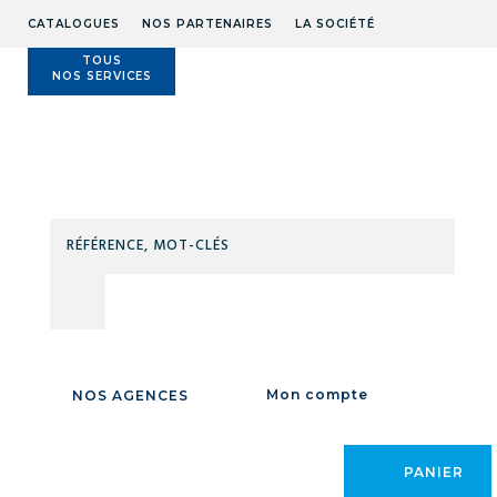
CATALOGUES
NOS PARTENAIRES
LA SOCIÉTÉ
TOUS
NOS SERVICES
Technidis
Docks
Maritimes
RÉFÉ
MOT
CLÉS
Accueil
/
DEGRIPPANT WD40 PROFESS. 500ML
/
Mon compte
NOS AGENCES
PANIER