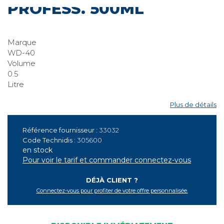
PROFESS. 500ML
Marque
WD-40
Volume
0.5
Litre
Plus de détails
Référence fournisseur :
33032
Code Technidis :
305600
en stock
Pour voir le tarif et commander connectez-vous
DÉJÀ CLIENT ?
Connectez-vous pour profiter de votre offre personnalisée.