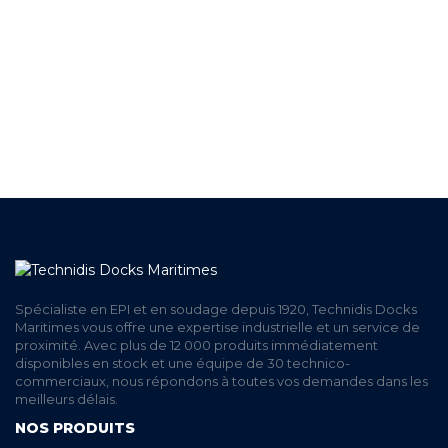
EN STOCK
UNE ÉQUIPE TECHNIQUE
A VOTRE ECOUTE
LIVRAISON
ET RETRAIT AGENCE
PAIEMENT SECURISÉ
EN LIGNE
Spécialiste en EPI et en soudage depuis 1920, Technidis Docks
Maritimes vous offre une expertise industrielle et un service de
proximité. Avec plus de 12 000 produits immédiatement
disponibles en stock et une équipe de 30 technico-
commerciaux, nous répondons à toutes vos demandes dans les
meilleurs délais.
NOS PRODUITS