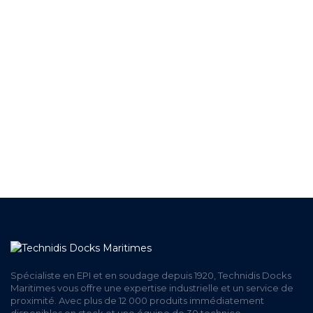
+ DE 12 000 PRODUITS
EN STOCK
UNE ÉQUIPE TECHNIQUE
A VOTRE ECOUTE
LIVRAISON
ET RETRAIT AGENCE
PAIEMENT SECURISÉ
EN LIGNE
Spécialiste en EPI et en soudage depuis 1920, Technidis Docks
Maritimes vous offre une expertise industrielle et un service de
proximité. Avec plus de 12 000 produits immédiatement
disponibles en stock et une équipe de 30 technico-