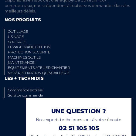
commerciaux, nous répondons à toutes vos demandes dans les
meilleurs délais.
NOS PRODUITS
OUTILLAGE
USINAGE
SOUDAGE
LEVAGE MANUTENTION
PROTECTION SECURITE
MACHINES OUTILS
MAINTENANCE
EQUIPEMENTS ATELIER CHANTIER
VISSERIE FIXATION QUINCAILLERIE
LES + TECHNIDIS
Commande express
Suivi de commande
UNE QUESTION ?
Nos experts techniques sont à votre écoute
02 51 105 105