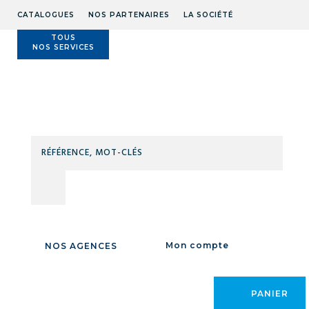
CATALOGUES
NOS PARTENAIRES
LA SOCIÉTÉ
TOUS
NOS SERVICES
Technidis
Docks
Maritimes
RÉFÉ
MOT
CLÉS
Accueil
/
MAINTENANCE
/
DROGUERIE
/
PRODUITS CHIMIQUES
/
Alcools
/ Eau déminéralisée / White spirit
/
WHITE SPIRIT BIDON
/
Mon compte
NOS AGENCES
PANIER