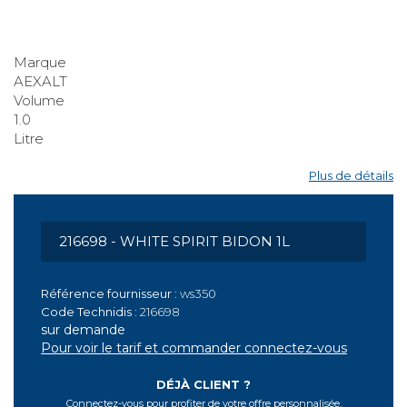
WHITE SPIRIT BIDON
Marque
AEXALT
Volume
1.0
Litre
Plus de détails
Référence fournisseur :
ws350
Code Technidis :
216698
sur demande
Pour voir le tarif et commander connectez-vous
DÉJÀ CLIENT ?
Connectez-vous pour profiter de votre offre personnalisée.