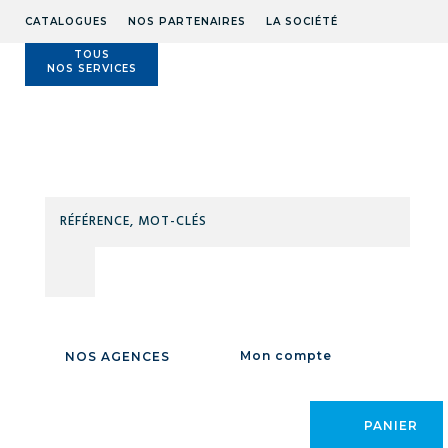
CATALOGUES
NOS PARTENAIRES
LA SOCIÉTÉ
TOUS
NOS SERVICES
Technidis
Docks
Maritimes
RÉFÉ
MOT
CLÉS
Accueil
/
OUTILLAGE
/
OUTILLAGE À MAIN
/
PINCES
/
Pinces universelles /
Pinces coupantes / Pinces multiprises
/
PINCE COUPANTE DIAG.
ULTIMATE 165MM
/
Mon compte
NOS AGENCES
PANIER