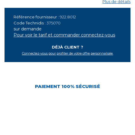
Plus de détails
Référence fournisseur :
922.8012
Code Technidis :
375070
sur demande
Pour voir le tarif et commander connectez-vous
DÉJÀ CLIENT ?
Connectez-vous pour profiter de votre offre personnalisée.
PAIEMENT 100% SÉCURISÉ