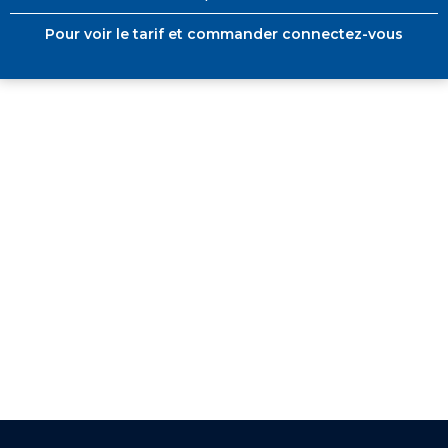
Pour voir le tarif et commander connectez-vous
+ DE 12 000 PRODUITS
EN STOCK
UNE ÉQUIPE TECHNIQUE
A VOTRE ECOUTE
LIVRAISON
ET RETRAIT AGENCE
PAIEMENT SECURISÉ
EN LIGNE