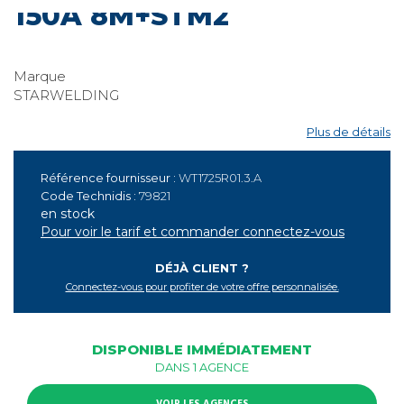
150A 8M+STM2
Marque
STARWELDING
Plus de détails
Référence fournisseur :
WT1725R01.3.A
Code Technidis :
79821
en stock
Pour voir le tarif et commander connectez-vous
DÉJÀ CLIENT ?
Connectez-vous pour profiter de votre offre personnalisée.
DISPONIBLE IMMÉDIATEMENT
DANS 1 AGENCE