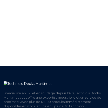
+ DE 12 000 PRODUITS
EN STOCK
UNE ÉQUIPE TECHNIQUE
A VOTRE ECOUTE
LIVRAISON
ET RETRAIT AGENCE
PAIEMENT SECURISÉ
EN LIGNE
Spécialiste en EPI et en soudage depuis 1920, Technidis Docks
Maritimes vous offre une expertise industrielle et un service de
proximité. Avec plus de 12 000 produits immédiatement
disponibles en stock et une équipe de 30 technico-