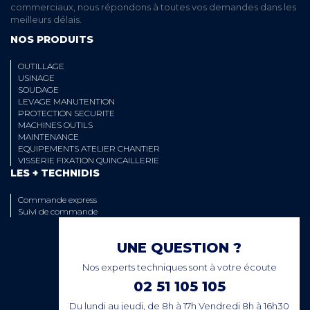
commerciaux, nous répondons à toutes vos demandes dans les
meilleurs délais.
NOS PRODUITS
OUTILLAGE
USINAGE
SOUDAGE
LEVAGE MANUTENTION
PROTECTION SECURITE
MACHINES OUTILS
MAINTENANCE
EQUIPEMENTS ATELIER CHANTIER
VISSERIE FIXATION QUINCAILLERIE
LES + TECHNIDIS
Commande express
Suivi de commande
UNE QUESTION ?
Nos experts techniques sont à votre écoute
02 51 105 105
Du lundi au jeudi, de 8h à 17h Vendredi 8h à 16h30