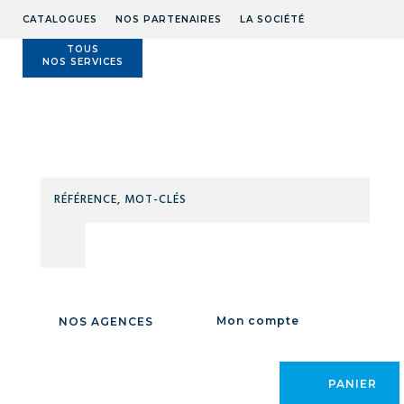
CATALOGUES
NOS PARTENAIRES
LA SOCIÉTÉ
TOUS
NOS SERVICES
Technidis
Docks
Maritimes
RÉFÉ
MOT
CLÉS
Accueil
/
TORCHE TIG AIR WT17 150A 8M + STM2P
/
Mon compte
NOS AGENCES
PANIER