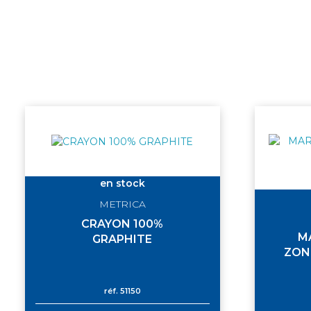
en stock
METRICA
CRAYON 100%
M
GRAPHITE
ZON
réf.
51150