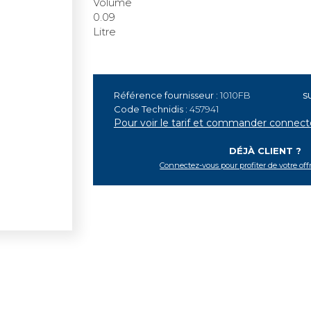
Volume
0.09
Litre
s
Référence fournisseur :
1010FB
Code Technidis :
457941
Pour voir le tarif et commander connec
DÉJÀ CLIENT ?
Connectez-vous pour profiter de votre off