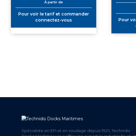
À partir de
Pour voir le tarif et commander
Pour vo
connectez-vous
+ DE 12 000 PRODUITS
UNE
EN STOCK
Spécialiste en EPI et en soudage depuis 1920, Technidis