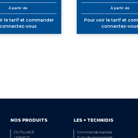
À partir de
À partir de
ir le tarif et commander
Pour voir le tarif et c
connectez-vous
connectez-vou
 ÉQUIPE TECHNIQUE
LIVRAISON
A VOTRE ECOUTE
ET RETRAIT AGE
NOS PRODUITS
LES + TECHNIDIS
OUTILLAGE
Commande express
USINAGE
Suivi de commande