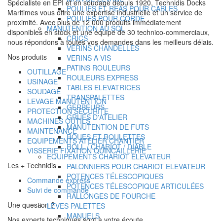
Spécialiste en EPI et en soudage depuis 1920, Technidis Docks
POULIES ET REAS POUR CABLES
Maritimes vous offre une expertise industrielle et un service de
POULIES POUR CORDE
proximité. Avec plus de 12 000 produits immédiatement
MANUTENTION AU SOL
disponibles en stock et une équipe de 30 technico-commerciaux,
CRICS
nous répondons à toutes vos demandes dans les meilleurs délais.
VERINS CHANDELLES
Nos produits
VERINS A VIS
PATINS ROULEURS
OUTILLAGE
ROULEURS EXPRESS
USINAGE
TABLES ELEVATRICES
SOUDAGE
TRANSPALETTES
LEVAGE MANUTENTION
GERBEURS
PROTECTION SECURITE
GRUES D'ATELIER
MACHINES OUTILS
MANUTENTION DE FUTS
MAINTENANCE
ROUES ET ROULETTES
EQUIPEMENTS ATELIER CHANTIER
ROLL / CHARIOT / DIABLE
VISSERIE FIXATION QUINCAILLERIE
EQUIPEMENTS CHARIOT ELEVATEUR
Les + Technidis
PALONNIERS POUR CHARIOT ELEVATEUR
POTENCES TÉLESCOPIQUES
Commande express
POTENCES TÉLESCOPIQUE ARTICULÉES
Suivi de commande
RALLONGES DE FOURCHE
Une question ?
LEVES PALETTES
MANUELS
Nos experts techniques sont à votre écoute