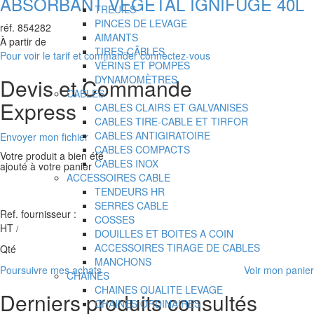
ABSORBANT VEGETAL IGNIFUGE 40L
TREUILS
PINCES DE LEVAGE
réf.
854282
AIMANTS
À partir de
TIRES-CÂBLES
Pour voir le tarif et commander connectez-vous
VÉRINS ET POMPES
DYNAMOMÈTRES
Devis et Commande
CABLES
Express
CABLES CLAIRS ET GALVANISES
CABLES TIRE-CABLE ET TIRFOR
CABLES ANTIGIRATOIRE
Envoyer mon fichier
CABLES COMPACTS
Votre produit a bien été
CABLES INOX
ajouté à votre panier
ACCESSOIRES CABLE
TENDEURS HR
SERRES CABLE
Ref. fournisseur :
COSSES
HT
/
DOUILLES ET BOITES A COIN
ACCESSOIRES TIRAGE DE CABLES
Qté
MANCHONS
Poursuivre mes achats
Voir mon panier
CHAINES
CHAINES QUALITE LEVAGE
Derniers produits consultés
CHAINES ORDINAIRES