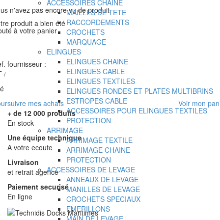
ACCESSOIRES CHAINE
us n'avez pas encore vu de produit
MAILLES DE TETE
RACCORDEMENTS
tre produit a bien été
outé à votre panier
CROCHETS
MARQUAGE
ELINGUES
ELINGUES CHAINE
f. fournisseur :
ELINGUES CABLE
T
/
ELINGUES TEXTILES
té
ELINGUES RONDES ET PLATES MULTIBRINS
ESTROPES CABLE
ursuivre mes achats
Voir mon pan
ACCESSOIRES POUR ELINGUES TEXTILES
+ de 12 000 produits
PROTECTION
En stock
ARRIMAGE
Une équipe technique
ARRIMAGE TEXTILE
A votre ecoute
ARRIMAGE CHAINE
PROTECTION
Livraison
ACCESSOIRES DE LEVAGE
et retrait agence
ANNEAUX DE LEVAGE
Paiement securisé
MANILLES DE LEVAGE
En ligne
CROCHETS SPECIAUX
EMERILLONS
MAIN DE LEVAGE