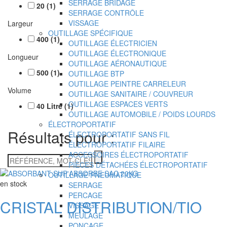
SERRAGE BRIDAGE
20
(
1
)
SERRAGE CONTRÔLE
VISSAGE
Largeur
OUTILLAGE SPÉCIFIQUE
400
(
1
)
OUTILLAGE ÉLECTRICIEN
OUTILLAGE ÉLECTRONIQUE
Longueur
OUTILLAGE AÉRONAUTIQUE
500
(
1
)
OUTILLAGE BTP
OUTILLAGE PEINTRE CARRELEUR
Volume
OUTILLAGE SANITAIRE / COUVREUR
OUTILLAGE ESPACES VERTS
40
Litre
(
1
)
OUTILLAGE AUTOMOBILE / POIDS LOURDS
ÉLECTROPORTATIF
Résultats pour :
ÉLECTROPORTATIF SANS FIL
ÉLECTROPORTATIF FILAIRE
ACCESSOIRES ÉLECTROPORTATIF
RÉFÉRENCE,
PIÈCES DÉTACHÉES ÉLECTROPORTATIF
MOT-
OUTILLAGE PNEUMATIQUE
CLÉS
en stock
SERRAGE
PERCAGE
CRISTAL DISTRIBUTION/TIO
VISSAGE
MEULAGE
PONCAGE