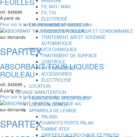
FEUILLES
BRASURE
FIL MIG / MAG
réf.
845686
FIL TIG
À partir de
ÉLECTRODE
Pour voir le tarif et commander connectez-vous
ENVIRONNEMENT SOUDEUR
PROTECTION SOUDEUR ET CONSOMMABLE
sur demande
TRAITEMENT AIR ET SOUDAGE
AUTOMATIQUE
SPARTEX
PRODUITS CHIMIQUES
TRAITEMENT DE SURFACE
CONTRÔLE
ABSORBANT TOUS LIQUIDES
ANTI ADHÉRENT
ROULEAU
ACCESSOIRES
ÉLECTROLYSE
réf.
845688
LOCATION
À partir de
LEVAGE MANUTENTION
Pour voir le tarif et commander connectez-vous
FABRICATIONS SPECIFIQUES
LOCATION LEVAGE
sur demande
APPAREILS DE LEVAGE
PALANS
SPARTEX
CHARIOTS PORTE PALAN
GAMME ATEX
GRIFFES D'ACCROCHAGE ET PINCES