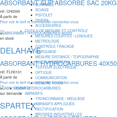
ABSORBANT SUP'ABSORBE SAC 20KG
BURINAGE
SCIAGE
réf.
CH0095
PISTOLET
À partir de
DIVERS
Pour voir le tarif et commander connectez-vous
ACCESSOIRES
OUTILS DE MESURE ET CONTRÔLE
MESURES COURTES / LONGUES
en stock
METROLOGIE
CONTRÔLE TRACAGE
DELAHAYE
MARQUAGE
MESURE DISTANCE / TOPOGRAPHIE
ABSORBANT HYDROCARBURES 40X50
INSTRUMENTATION
TESTEUR ÉLECTRIQUE
réf.
FLH0101
OPTIQUE
À partir de
COMMUNICATION
Pour voir le tarif et commander connectez-vous
MESURE POIDS
USINAGE
sur demande
ABRASIFS
TRONCONNAGE / MEULAGE
SPARTEX
ABRASIFS APPLIQUÉS
RECTIFICATION
BROSSES INDUSTRIELLES