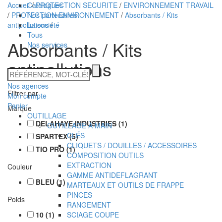
Accueil
Catalogues
/
PROTECTION SECURITE
/
ENVIRONNEMENT TRAVAIL
/
PROTECTION ENVIRONNEMENT
Nos partenaires
/
Absorbants / Kits
antipollutions
La société
/
Tous
Absorbants / Kits
Nos services
antipollutions
Technidis
RÉFÉRENCE,
MOT-
Docks
Nos agences
CLÉS
Filtrer par
Mon compte
Maritimes
Panier
Marque
OUTILLAGE
DELAHAYE INDUSTRIES
(
1
)
OUTILLAGE À MAIN
CLÉS
SPARTEX
(
5
)
CLIQUETS / DOUILLES / ACCESSOIRES
TIO PRO
(
1
)
COMPOSITION OUTILS
EXTRACTION
Couleur
GAMME ANTIDEFLAGRANT
BLEU
(
1
)
MARTEAUX ET OUTILS DE FRAPPE
PINCES
Poids
RANGEMENT
10
(
1
)
SCIAGE COUPE