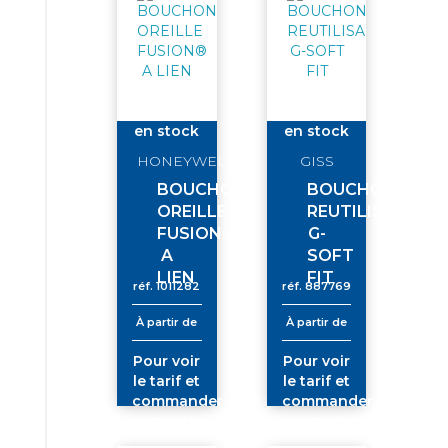
en stock
en stock
HONEYWELL
GISS
BOUCHON
BOUCHON
OREILLE
REUTILISABLE
FUSION®
G-
A
SOFT
LIEN
FIT
réf.
1011282
réf.
887769
À partir de
À partir de
Pour voir
Pour voir
le tarif et
le tarif et
commander
commander
connectez-
connectez-
vous
vous