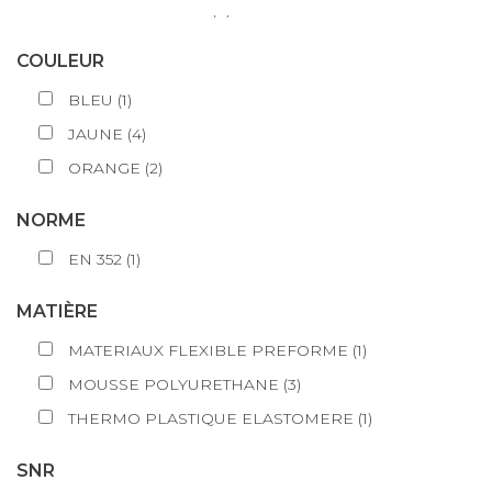
MOLDEX METRIC
(
4
)
COULEUR
BLEU
(
1
)
JAUNE
(
4
)
ORANGE
(
2
)
NORME
EN 352
(
1
)
MATIÈRE
MATERIAUX FLEXIBLE PREFORME
(
1
)
MOUSSE POLYURETHANE
(
3
)
THERMO PLASTIQUE ELASTOMERE
(
1
)
SNR