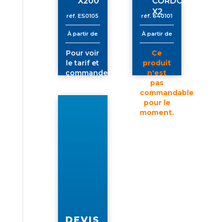
X200
CORDON
X2
réf.
ES0105
réf.
640101
À partir de
À partir de
Pour voir
Ce
le tarif et
produit
commander
n'est
connectez-
pas
vous
commandable
pour le
moment.
Pour voir
le tarif et
commander
connectez-
vous
DEVIS