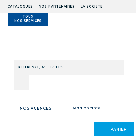
CATALOGUES
NOS PARTENAIRES
LA SOCIÉTÉ
TOUS
NOS SERVICES
Technidis
Docks
Maritimes
RÉFÉ
MOT
Accueil
/
PROTECTION SECURITE
/
EQUIPEMENT DE PROTECTION
CLÉS
INDIVIDUELLE
/
PROTECTION AUDITIVE
/
Bouchons d'oreilles / Bouchons
moulés
/
BOUCHONS
D'OREILLES /
Mon compte
NOS AGENCES
BOUCHONS
MOULÉS
PANIER