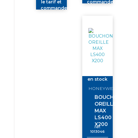
le tarif et
commander
commander
connectez-
connectez-
vous
vous
en stock
HONEYWELL
BOUCHON
OREILLE
MAX
LS400
X200
réf.
1013046