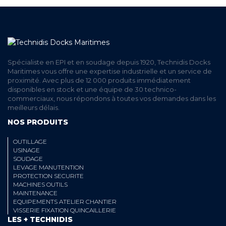
Spécialiste en EPI et en soudage depuis 1920, Technidis Docks
Maritimes vous offre une expertise industrielle et un service de
proximité. Avec plus de 12 000 produits immédiatement
disponibles en stock et une équipe de 30 technico-
commerciaux, nous répondons à toutes vos demandes dans les
meilleurs délais.
NOS PRODUITS
OUTILLAGE
USINAGE
SOUDAGE
LEVAGE MANUTENTION
PROTECTION SECURITE
MACHINES OUTILS
MAINTENANCE
EQUIPEMENTS ATELIER CHANTIER
VISSERIE FIXATION QUINCAILLERIE
LES + TECHNIDIS