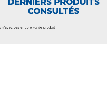
DERNIERS PRODUITS
CONSULTÉS
 n'avez pas encore vu de produit
+ DE 12 000 PRODUITS
EN STOCK
UNE ÉQUIPE TECHNIQUE
A VOTRE ECOUTE
LIVRAISON
ET RETRAIT AGENCE
PAIEMENT SECURISÉ
EN LIGNE