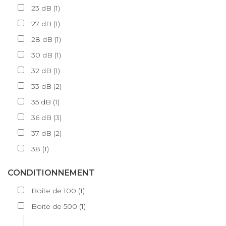
23 dB
(
1
)
27 dB
(
1
)
28 dB
(
1
)
30 dB
(
1
)
32 dB
(
1
)
33 dB
(
2
)
35 dB
(
1
)
36 dB
(
3
)
37 dB
(
2
)
38
(
1
)
CONDITIONNEMENT
Boite de 100
(
1
)
Boite de 500
(
1
)