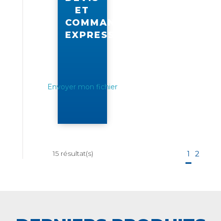
ET
COMMANDE
EXPRESS
Envoyer mon fichier
15
résultat(s)
1
2