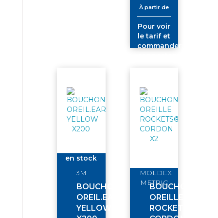
À partir de
Pour voir
le tarif et
commander
connectez-
vous
en stock
3M
MOLDEX
METRIC
BOUCHON
BOUCHON
OREIL.EARSOFT
OREILLE
YELLOW
ROCKETS®