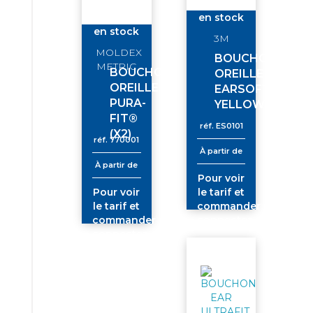
en stock
en stock
3M
MOLDEX
BOUCHON
METRIC
BOUCHON
OREILLE
OREILLE
EARSOFT
PURA-
YELLOW
FIT®
réf.
ES0101
(X2)
réf.
770001
À partir de
À partir de
Pour voir
Pour voir
le tarif et
le tarif et
commander
commander
connectez-
connectez-
vous
vous