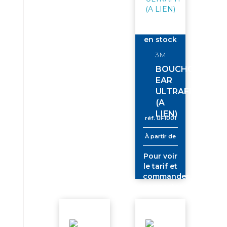
en stock
3M
BOUCHON
EAR
ULTRAFIT
(A
LIEN)
réf.
UF1001
À partir de
Pour voir
le tarif et
commander
connectez-
vous