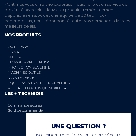
Maritimes vous offre une expertise industrielle et un service de
proximité. Avec plus de 12 000 produits immédiatement
disponibles en stock et une équipe de 30 technico-
commerciaux, nous répondons à toutes vos demandes dans les
meilleurs délais.
NOS PRODUITS
OUTILLAGE
USINAGE
SOUDAGE
LEVAGE MANUTENTION
PROTECTION SECURITE
MACHINES OUTILS
MAINTENANCE
EQUIPEMENTS ATELIER CHANTIER
VISSERIE FIXATION QUINCAILLERIE
LES + TECHNIDIS
Commande express
Suivi de commande
UNE QUESTION ?
Nos experts techniques sont à votre écoute