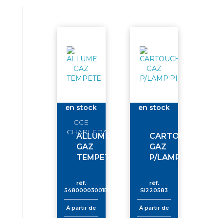
en stock
en stock
GCE
CHARLEDAVE
ALLUME
CARTOUCHE
GAZ
GAZ
TEMPETE
P/LAMP'PIEZO
réf.
réf.
54800003001BP
SI220583
À partir de
À partir de