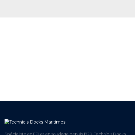
+ DE 12 000 PRODUITS
EN STOCK
UNE ÉQUIPE TECHNIQUE
A VOTRE ECOUTE
LIVRAISON
ET RETRAIT AGENCE
PAIEMENT SECURISÉ
EN LIGNE
Spécialiste en EPI et en soudage depuis 1920, Technidis Docks