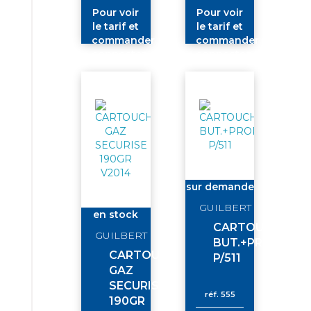
Pour voir
Pour voir
le tarif et
le tarif et
commander
commander
connectez-
connectez-
vous
vous
sur demande
GUILBERT
en stock
CARTOUCHE
GUILBERT
BUT.+PROP.340
CARTOUCHE
P/511
GAZ
SECURISE
réf.
555
190GR