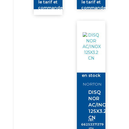
le tarif et
le tarif et
commander
commander
connectez-
connectez-
vous
vous
en stock
NORTON
DISQ
NOR
AC/INOX
125X3.2
CN
réf.
66253371379
(D)