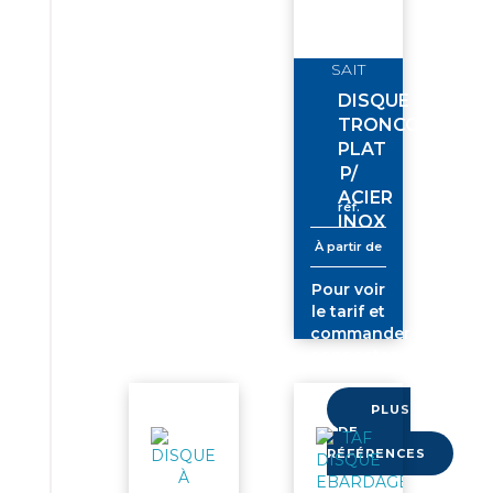
SAIT
DISQUE
TRONCO
PLAT
P/
ACIER
réf.
INOX
À partir de
Pour voir
le tarif et
commander
connectez-
vous
PLUS
DE
RÉFÉRENCES