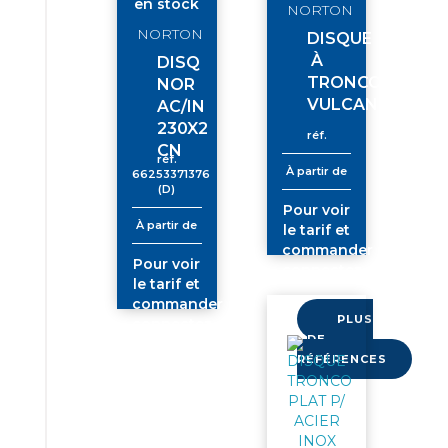
en stock
NORTON
NORTON
DISQUE
À
DISQ
TRONCONNER
NOR
VULCAN
AC/IN
230X2
réf.
CN
réf.
À partir de
66253371376
(D)
Pour voir
À partir de
le tarif et
commander
Pour voir
connectez-
le tarif et
vous
commander
PLUS
connectez-
DE
vous
RÉFÉRENCES