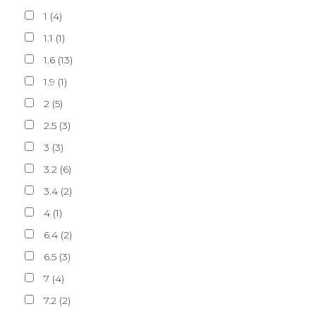
1
(
4
)
1.1
(
1
)
1.6
(
13
)
1.9
(
1
)
2
(
5
)
2.5
(
3
)
3
(
3
)
3.2
(
6
)
3.4
(
2
)
4
(
1
)
6.4
(
2
)
6.5
(
3
)
7
(
4
)
7.2
(
2
)