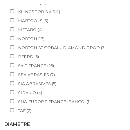
FLEXOVIT
(
10
)
KLINGSPOR S.A.S
(
1
)
MABTOOLS
(
3
)
METABO
(
4
)
NORTON
(
17
)
NORTON ST GOBAIN DIAMOND PROD
(
3
)
PFERD
(
5
)
SAIT FRANCE
(
25
)
SEA ABRASIFS
(
7
)
SIA ABRASIVES
(
5
)
SIDAMO
(
4
)
SNA EUROPE FRANCE (BAHCO)
(
1
)
TAF
(
2
)
DIAMÈTRE