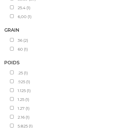
25.4
(
1
)
6,00
(
1
)
GRAIN
36
(
2
)
60
(
1
)
POIDS
.25
(
1
)
.925
(
1
)
1.125
(
1
)
1.25
(
1
)
1.27
(
1
)
2.16
(
1
)
5.825
(
1
)