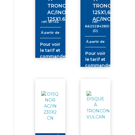
TRONCONNER
TRONCONNER
AC/INOX
125X1,6
125X1.6
AC/INOX
réf.
BIT45
réf.
66252843851
(D)
À partir de
À partir de
Pour voir
le tarif et
Pour voir
commander
le tarif et
connectez-
commander
vous
connectez-
vous