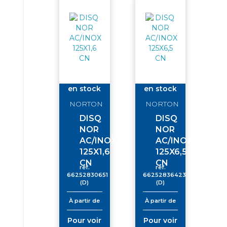
en stock
en stock
NORTON
NORTON
DISQ
DISQ
NOR
NOR
AC/INOX
AC/INOX
125X1,6
125X6,5
CN
CN
réf.
réf.
66252830651
66252836423
(D)
(D)
À partir de
À partir de
Pour voir
Pour voir