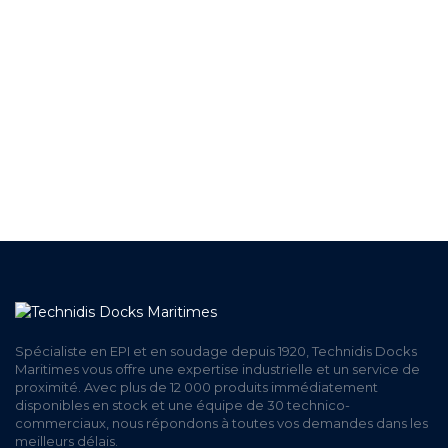
+ DE 12 000 PRODUITS
EN STOCK
UNE ÉQUIPE TECHNIQUE
A VOTRE ECOUTE
LIVRAISON
ET RETRAIT AGENCE
PAIEMENT SECURISÉ
EN LIGNE
Spécialiste en EPI et en soudage depuis 1920, Technidis Docks
Maritimes vous offre une expertise industrielle et un service de
proximité. Avec plus de 12 000 produits immédiatement
disponibles en stock et une équipe de 30 technico-
commerciaux, nous répondons à toutes vos demandes dans les
meilleurs délais.