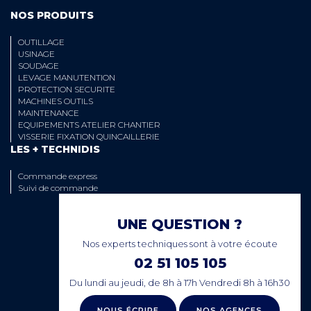
NOS PRODUITS
OUTILLAGE
USINAGE
SOUDAGE
LEVAGE MANUTENTION
PROTECTION SECURITE
MACHINES OUTILS
MAINTENANCE
EQUIPEMENTS ATELIER CHANTIER
VISSERIE FIXATION QUINCAILLERIE
LES + TECHNIDIS
Commande express
Suivi de commande
UNE QUESTION ?
Nos experts techniques sont à votre écoute
02 51 105 105
Du lundi au jeudi, de 8h à 17h Vendredi 8h à 16h30
NOUS ÉCRIRE
NOS AGENCES