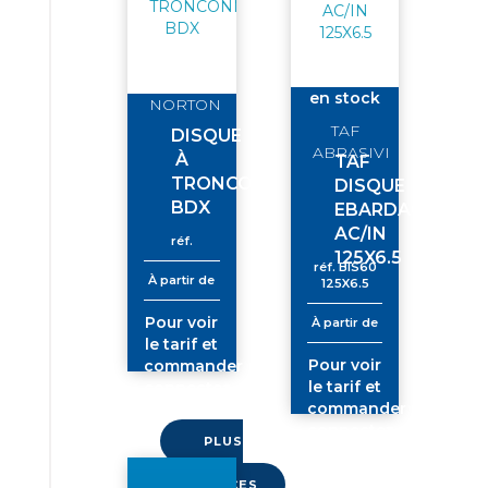
en stock
NORTON
TAF
DISQUE
ABRASIVI
À
TAF
TRONCONNER
DISQUE
BDX
EBARDAGE
AC/IN
réf.
125X6.5
réf.
BIS60
À partir de
125X6.5
Pour voir
À partir de
le tarif et
Pour voir
commander
le tarif et
connectez-
commander
vous
connectez-
PLUS
vous
DE
RÉFÉRENCES