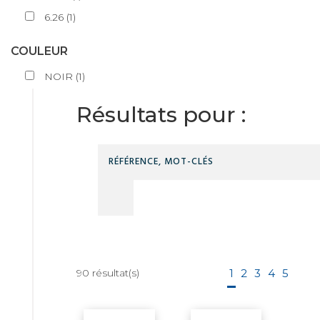
6.26
(
1
)
COULEUR
NOIR
(
1
)
Résultats pour :
90
résultat(s)
1
2
3
4
5