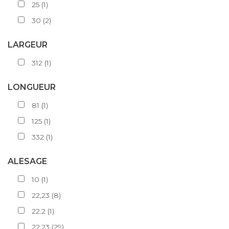
25
(
1
)
30
(
2
)
LARGEUR
312
(
1
)
LONGUEUR
81
(
1
)
125
(
1
)
332
(
1
)
ALESAGE
10
(
1
)
22,23
(
8
)
22.2
(
1
)
22.23
(
29
)